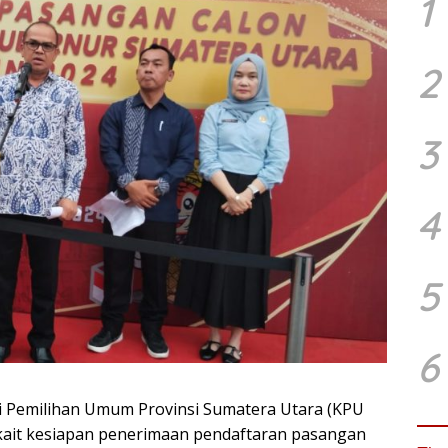
1
2
3
4
5
6
 Pemilihan Umum Provinsi Sumatera Utara (KPU
kait kesiapan penerimaan pendaftaran pasangan