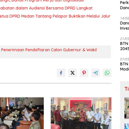
ngit, Bahas Program Kerja dan Digitalisasi
Perk
Dana
 Jabatan dalam Audiensi Bersama DPRD Langkat
Lay
 Ketua DPRD Medan Tantang Pelapor Buktikan Melalui Jalur
14/0
Dana
Inve
21/0
BTN
204
m Penerimaan Pendaftaran Calon Gubernur & Wakil
07/0
BTN 
Mod
T