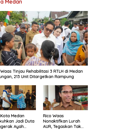
ta Medan
 Waas Tinjau Rehabilitasi 3 RTLH di Medan
ungan, 213 Unit Ditargetkan Rampung
 Kota Medan
Rico Waas
kuhkan Jadi Duta
Nonaktifkan Lurah
ggerak Ayah
AUR, Tegaskan Tak
dan, Rico Waas:
Ada Toleransi bagi