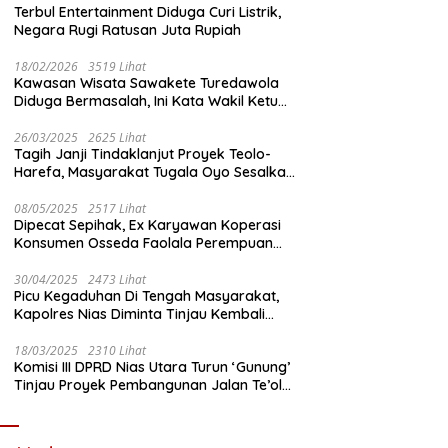
Terbul Entertainment Diduga Curi Listrik,
Negara Rugi Ratusan Juta Rupiah
18/02/2026
3519 Lihat
Kawasan Wisata Sawakete Turedawola
Diduga Bermasalah, Ini Kata Wakil Ketua
DPRD Nias Utara
26/03/2025
2625 Lihat
Tagih Janji Tindaklanjut Proyek Teolo-
Harefa, Masyarakat Tugala Oyo Sesalkan
Sikap Dingin Ketua Komisi III DPRD Nias
Utara
08/05/2025
2517 Lihat
Dipecat Sepihak, Ex Karyawan Koperasi
Konsumen Osseda Faolala Perempuan
Nias Tempuh Jalur Hukum
30/04/2025
2473 Lihat
Picu Kegaduhan Di Tengah Masyarakat,
Kapolres Nias Diminta Tinjau Kembali
Pembangunan Kantin Polsek Lotu
18/03/2025
2310 Lihat
Komisi III DPRD Nias Utara Turun ‘Gunung’
Tinjau Proyek Pembangunan Jalan Te’olo
– Harefa