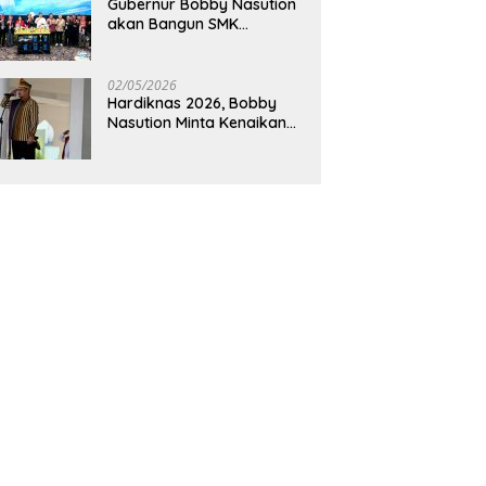
Gubernur Bobby Nasution
akan Bangun SMK
Unggulan Pariwisata
Berkonsep Boarding
School di Samosir
02/05/2026
Hardiknas 2026, Bobby
Nasution Minta Kenaikan
Gaji Guru Tiap Tahun dan
Penguatan Fasilitas
Pendidikan