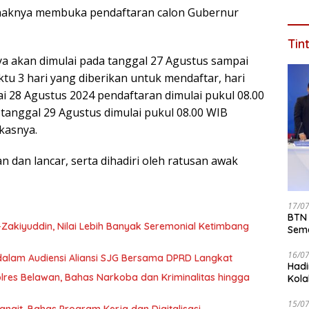
Jaba
 pihaknya membuka pendaftaran calon Gubernur
Dal
Tin
 akan dimulai pada tanggal 27 Agustus sampai
tu 3 hari yang diberikan untuk mendaftar, hari
i 28 Agustus 2024 pendaftaran dimulai pukul 08.00
r tanggal 29 Agustus dimulai pukul 08.00 WIB
kasnya.
 dan lancar, serta dihadiri oleh ratusan awak
17/0
BTN 
s-Zakiyuddin, Nilai Lebih Banyak Seremonial Ketimbang
Seme
ke 2
16/0
dalam Audiensi Aliansi SJG Bersama DPRD Langkat
Hadi
lres Belawan, Bahas Narkoba dan Kriminalitas hingga
Kola
15/0