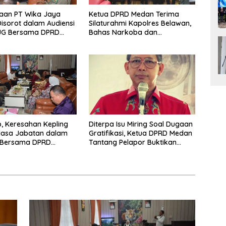
aan PT Wika Jaya
Ketua DPRD Medan Terima
Disorot dalam Audiensi
Silaturahmi Kapolres Belawan,
SJG Bersama DPRD
Bahas Narkoba dan
Kriminalitas hingga Potensi
Ekonomi
, Keresahan Kepling
Diterpa Isu Miring Soal Dugaan
Masa Jabatan dalam
Gratifikasi, Ketua DPRD Medan
i Bersama DPRD
Tantang Pelapor Buktikan
Melalui Jalur Hukum