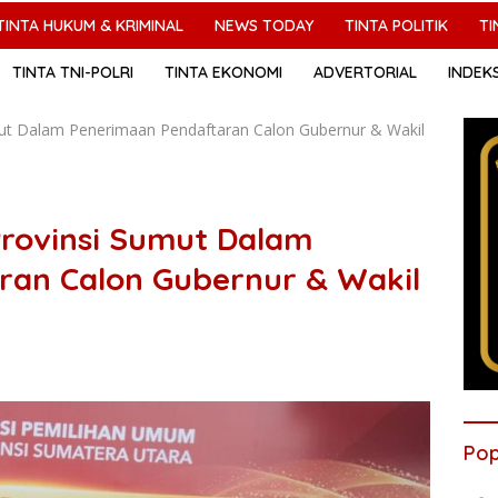
TINTA HUKUM & KRIMINAL
NEWS TODAY
TINTA POLITIK
TI
TINTA TNI-POLRI
TINTA EKONOMI
ADVERTORIAL
INDEK
mut Dalam Penerimaan Pendaftaran Calon Gubernur & Wakil
Provinsi Sumut Dalam
ran Calon Gubernur & Wakil
Pop