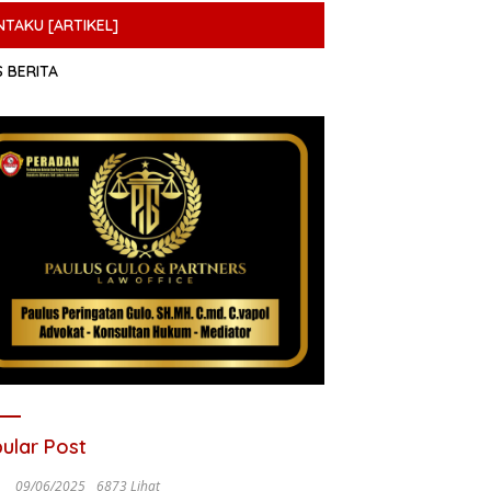
NTAKU [ARTIKEL]
S BERITA
ular Post
09/06/2025
6873 Lihat