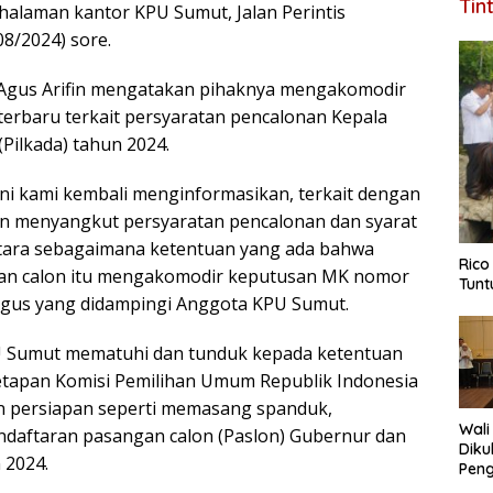
Tin
halaman kantor KPU Sumut, Jalan Perintis
8/2024) sore.
Agus Arifin mengatakan pihaknya mengakomodir
erbaru terkait persyaratan pencalonan Kepala
Pilkada) tahun 2024.
ni kami kembali menginformasikan, terkait dengan
n menyangkut persyaratan pencalonan dan syarat
Utara sebagaimana ketentuan yang ada bahwa
Rico
tan calon itu mengakomodir keputusan MK nomor
Tunt
Agus yang didampingi Anggota KPU Sumut.
PU Sumut mematuhi dan tunduk kepada ketentuan
etapan Komisi Pemilihan Umum Republik Indonesia
an persiapan seperti memasang spanduk,
Wali
daftaran pasangan calon (Paslon) Gubernur dan
Diku
 2024.
Pen
Tela