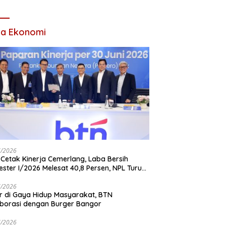
tan Tertinggi Pria
Penyalahgunaan
am Keluarga
Wewenang
ta Ekonomi
7/2026
Cetak Kinerja Cemerlang, Laba Bersih
ster I/2026 Melesat 40,8 Persen, NPL Turun
,99 Persen
7/2026
r di Gaya Hidup Masyarakat, BTN
borasi dengan Burger Bangor
7/2026