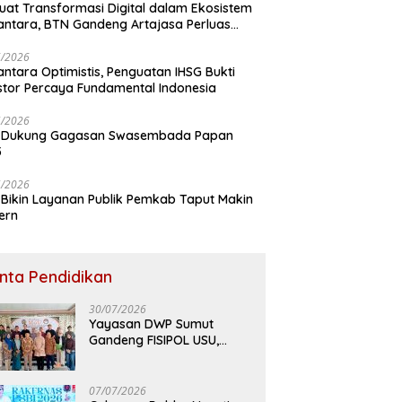
uat Transformasi Digital dalam Ekosistem
ntara, BTN Gandeng Artajasa Perluas
anan
6/2026
ntara Optimistis, Penguatan IHSG Bukti
stor Percaya Fundamental Indonesia
5/2026
 Dukung Gagasan Swasembada Papan
5
5/2026
Bikin Layanan Publik Pemkab Taput Makin
ern
inta Pendidikan
30/07/2026
Yayasan DWP Sumut
Gandeng FISIPOL USU,
Dorong Inovasi dan
Tingkatkan Mutu
Pendidikan
07/07/2026