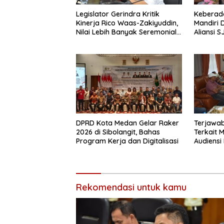
Legislator Gerindra Kritik
Keberad
Kinerja Rico Waas-Zakiyuddin,
Mandiri 
Nilai Lebih Banyak Seremonial
Aliansi 
Ketimbang Menjawab Keluhan
Langkat
Warga
DPRD Kota Medan Gelar Raker
Terjawab
2026 di Sibolangit, Bahas
Terkait 
Program Kerja dan Digitalisasi
Audiens
Langkat
Rekomendasi untuk kamu