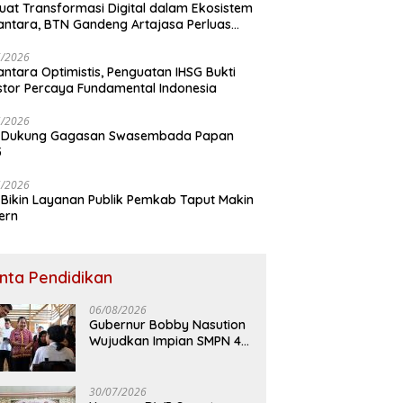
uat Transformasi Digital dalam Ekosistem
ntara, BTN Gandeng Artajasa Perluas
anan
6/2026
ntara Optimistis, Penguatan IHSG Bukti
stor Percaya Fundamental Indonesia
5/2026
 Dukung Gagasan Swasembada Papan
5
5/2026
Bikin Layanan Publik Pemkab Taput Makin
ern
inta Pendidikan
06/08/2026
Gubernur Bobby Nasution
Wujudkan Impian SMPN 4
Sitolu Ori Miliki Gedung
Permanen
30/07/2026