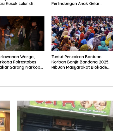
si Kusuk Lulur di
Perlindungan Anak Gelar
Audiensi ke Polres
Pematangsiantar
erlawanan Warga,
Tuntut Pencairan Bantuan
rkoba Polrestabes
Korban Banjir Bandang 2025,
akar Sarang Narkoba
Ribuan Masyarakat Blokade
ir Lima
Jalinsum