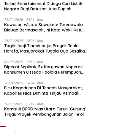
Terbul Entertainment Diduga Curi Listrik,
Negara Rugi Ratusan Juta Rupiah
18/02/2026
3521 Lihat
Kawasan Wisata Sawakete Turedawola
Diduga Bermasalah, Ini Kata Wakil Ketua
DPRD Nias Utara
26/03/2025
2626 Lihat
Tagih Janji Tindaklanjut Proyek Teolo-
Harefa, Masyarakat Tugala Oyo Sesalkan
Sikap Dingin Ketua Komisi III DPRD Nias
Utara
08/05/2025
2519 Lihat
Dipecat Sepihak, Ex Karyawan Koperasi
Konsumen Osseda Faolala Perempuan
Nias Tempuh Jalur Hukum
30/04/2025
2474 Lihat
Picu Kegaduhan Di Tengah Masyarakat,
Kapolres Nias Diminta Tinjau Kembali
Pembangunan Kantin Polsek Lotu
18/03/2025
2311 Lihat
Komisi III DPRD Nias Utara Turun ‘Gunung’
Tinjau Proyek Pembangunan Jalan Te’olo
– Harefa