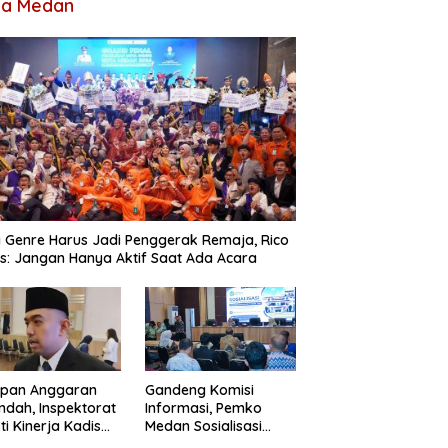
ta Medan
 Genre Harus Jadi Penggerak Remaja, Rico
: Jangan Hanya Aktif Saat Ada Acara
apan Anggaran
Gandeng Komisi
ndah, Inspektorat
Informasi, Pemko
ti Kinerja Kadis
Medan Sosialisasi
imcikataru Medan
Permendagri Nomor 2