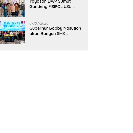
Yayasan DWP Sumut
Gandeng FISIPOL USU,
Dorong Inovasi dan
Tingkatkan Mutu
Pendidikan
07/07/2026
Gubernur Bobby Nasution
akan Bangun SMK
Unggulan Pariwisata
Berkonsep Boarding
School di Samosir