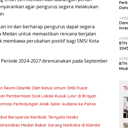
Perk
 menyarankan agar pengurus segera melakukan
Dana
Lay
n.
14/0
Dana
an ini dan berharap pengurus dapat segera
Inve
a Medan untuk memastikan rencana berjalan
21/0
tuk membawa perubahan positif bagi SMSI Kota
BTN
204
07/0
 Periode 2024-2027 direncanakan pada September
BTN 
Mod
T
n Resmi Dilantik Oleh Ketua Umum SMSI Pusat
n Pemberitaan Soal Lokasi Kusuk Lulur di Brayan
omnas Perlindungan Anak Gelar Audiensi ke Polres
ebut Beroperasi Kembali, Ternyata Hoaks
olrestabes Medan Bakar Sarang Narkoba di Klambir