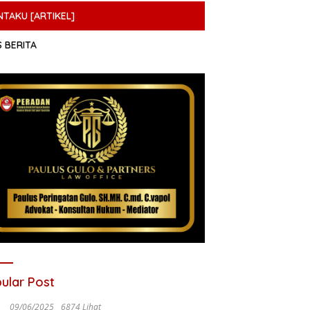
NTAKU [ARTIKEL]
S BERITA
ular Post
09/06/2025
6874 Lihat