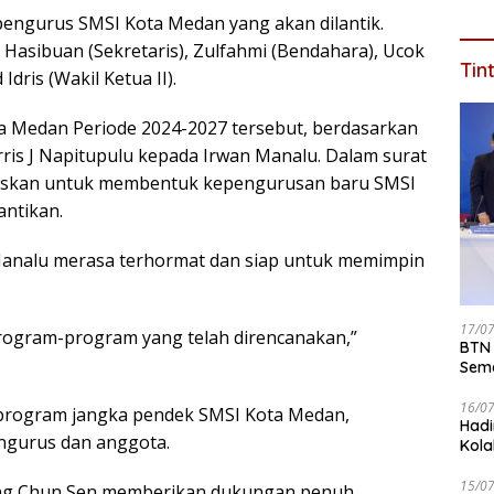
pengurus SMSI Kota Medan yang akan dilantik.
n Hasibuan (Sekretaris), Zulfahmi (Bendahara), Ucok
Tin
dris (Wakil Ketua II).
Medan Periode 2024-2027 tersebut, berdasarkan
ris J Napitupulu kepada Irwan Manalu. Dalam surat
ugaskan untuk membentuk kepengurusan baru SMSI
ntikan.
Manalu merasa terhormat dan siap untuk memimpin
17/0
rogram-program yang telah direncanakan,”
BTN 
Seme
ke 2
16/0
program jangka pendek SMSI Kota Medan,
Hadi
ngurus dan anggota.
Kola
15/0
g Chun Sen memberikan dukungan penuh