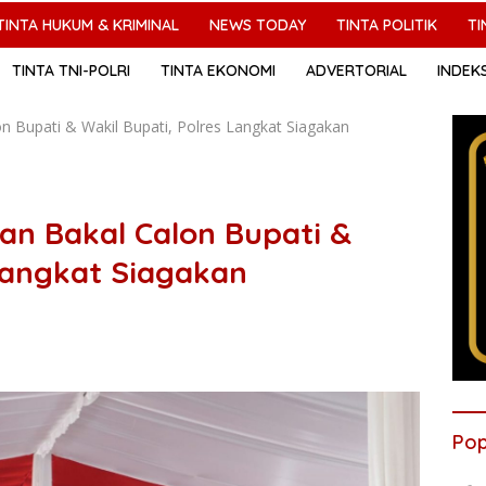
TINTA HUKUM & KRIMINAL
NEWS TODAY
TINTA POLITIK
TI
TINTA TNI-POLRI
TINTA EKONOMI
ADVERTORIAL
INDEK
n Bupati & Wakil Bupati, Polres Langkat Siagakan
an Bakal Calon Bupati &
 Langkat Siagakan
Pop