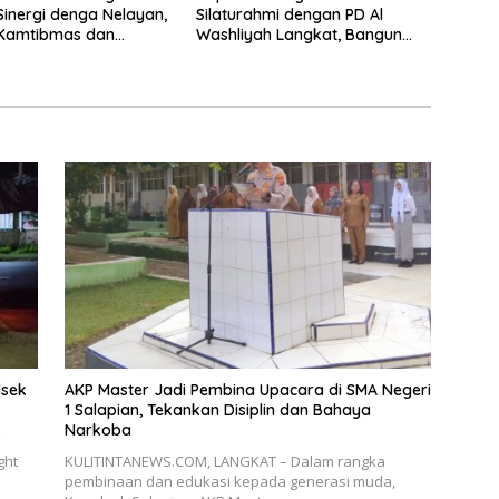
Sinergi denga Nelayan,
Silaturahmi dengan PD Al
 Kamtibmas dan
Washliyah Langkat, Bangun
ian Lingkungan Pesisir
Sinergi untuk Kamtibmas yang
Kondusif
lsek
AKP Master Jadi Pembina Upacara di SMA Negeri
1 Salapian, Tekankan Disiplin dan Bahaya
Narkoba
ght
KULITINTANEWS.COM, LANGKAT – Dalam rangka
pembinaan dan edukasi kepada generasi muda,