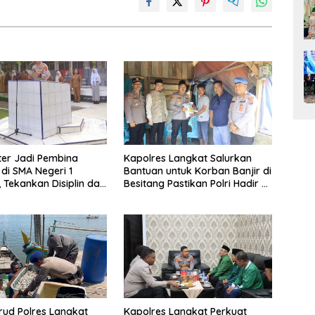
er Jadi Pembina
Kapolres Langkat Salurkan
di SMA Negeri 1
Bantuan untuk Korban Banjir di
, Tekankan Disiplin dan
Besitang Pastikan Polri Hadir di
Narkoba
Tengah Masyarakat
irud Polres Langkat
Kapolres Langkat Perkuat