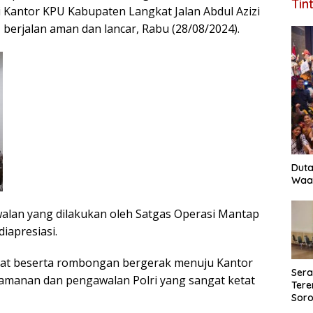
Tin
di Kantor KPU Kabupaten Langkat Jalan Abdul Azizi
berjalan aman dan lancar, Rabu (28/08/2024).
Duta
Waas
lan yang dilakukan oleh Satgas Operasi Mantap
iapresiasi.
gkat beserta rombongan bergerak menuju Kantor
Ser
manan dan pengawalan Polri yang sangat ketat
Tere
Soro
Perk