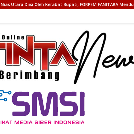
bat Bupati, FORPEM FANITARA Menduga adanya Praktik Nepotism