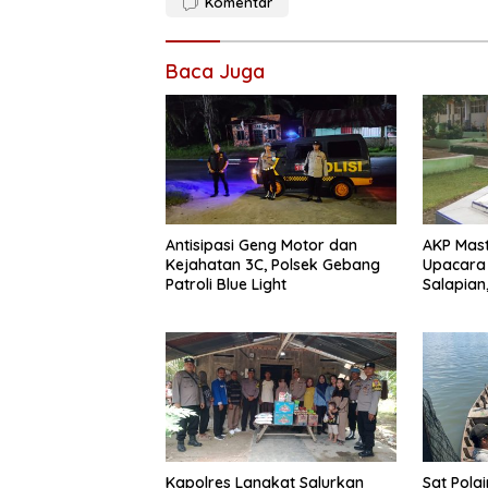
Komentar
Baca Juga
Antisipasi Geng Motor dan
AKP Mast
Kejahatan 3C, Polsek Gebang
Upacara 
Patroli Blue Light
Salapian
Bahaya 
Kapolres Langkat Salurkan
Sat Pola