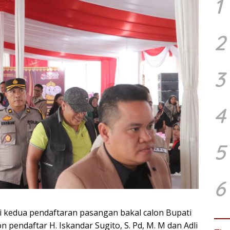
1
2
3
4
5
6
 kedua pendaftaran pasangan bakal calon Bupati
 pendaftar H. Iskandar Sugito, S. Pd, M. M dan Adli