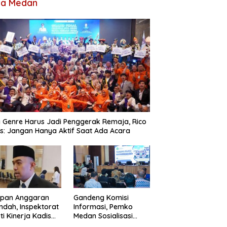
ta Medan
 Genre Harus Jadi Penggerak Remaja, Rico
: Jangan Hanya Aktif Saat Ada Acara
apan Anggaran
Gandeng Komisi
ndah, Inspektorat
Informasi, Pemko
ti Kinerja Kadis
Medan Sosialisasi
imcikataru Medan
Permendagri Nomor 2