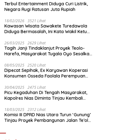
Terbul Entertainment Diduga Curi Listrik,
Negara Rugi Ratusan Juta Rupiah
18/02/2026
3521 Lihat
Kawasan Wisata Sawakete Turedawola
Diduga Bermasalah, Ini Kata Wakil Ketua
DPRD Nias Utara
26/03/2025
2629 Lihat
Tagih Janji Tindaklanjut Proyek Teolo-
Harefa, Masyarakat Tugala Oyo Sesalkan
Sikap Dingin Ketua Komisi III DPRD Nias
Utara
08/05/2025
2520 Lihat
Dipecat Sepihak, Ex Karyawan Koperasi
Konsumen Osseda Faolala Perempuan
Nias Tempuh Jalur Hukum
30/04/2025
2475 Lihat
Picu Kegaduhan Di Tengah Masyarakat,
Kapolres Nias Diminta Tinjau Kembali
Pembangunan Kantin Polsek Lotu
18/03/2025
2312 Lihat
Komisi III DPRD Nias Utara Turun ‘Gunung’
Tinjau Proyek Pembangunan Jalan Te’olo
– Harefa