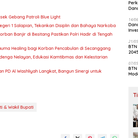
Perk
Dana
Lay
sek Gebang Patroli Blue Light
14/0
Dana
geri 1 Salapian, Tekankan Disiplin dan Bahaya Narkoba
Inve
rban Banjir di Besitang Pastikan Polri Hadir di Tengah
21/0
BTN
auma Healing bagi Korban Pencabulan di Secanggang
204
i denga Nelayan, Edukasi Kamtibmas dan Kelestarian
07/0
BTN 
n PD Al Washliyah Langkat, Bangun Sinergi untuk
Mod
T
i & Wakil Bupati