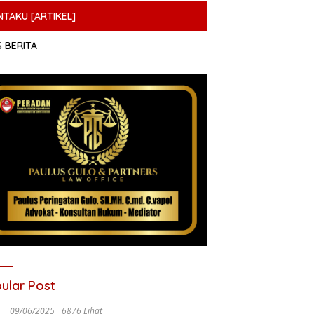
NTAKU [ARTIKEL]
S BERITA
ular Post
09/06/2025
6876 Lihat