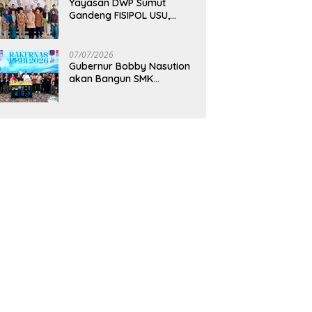
Yayasan DWP Sumut
Gandeng FISIPOL USU,
Dorong Inovasi dan
Tingkatkan Mutu
Pendidikan
07/07/2026
Gubernur Bobby Nasution
akan Bangun SMK
Unggulan Pariwisata
Berkonsep Boarding
School di Samosir