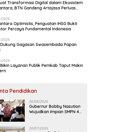
uat Transformasi Digital dalam Ekosistem
ntara, BTN Gandeng Artajasa Perluas
anan
6/2026
ntara Optimistis, Penguatan IHSG Bukti
stor Percaya Fundamental Indonesia
5/2026
 Dukung Gagasan Swasembada Papan
5
5/2026
Bikin Layanan Publik Pemkab Taput Makin
ern
inta Pendidikan
06/08/2026
Gubernur Bobby Nasution
Wujudkan Impian SMPN 4
Sitolu Ori Miliki Gedung
Permanen
30/07/2026