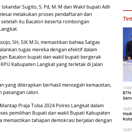
Iskandar Sugito, S. Pd, M. M dan Wakil bupati Adli
 selesai melakukan proses pendaftaran dan
Tin
 setelah itu Bacalon beserta rombongan
Langkat.
sojo, SH, SIK M.Si, memastikan bahwa Satgas
alankan tugas mereka dengan efektif dalam
gan Bacalon bupati dan wakil bupati bergerak
 KPU Kabupaten Langkat yang terletak di Jalan
alan yang diterapkan berhasil mencegah kemacetan,
17/0
 pasangan calon.
BTN 
Seme
ke 2
 Mantap Praja Toba 2024 Polres Langkat dalam
16/0
es pemilihan Bupati dan wakil Bupati Kabupaten
Hadi
Kola
ga memastikan tahapan demokrasi berjalan dengan
15/0