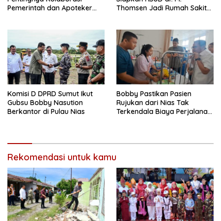
Pemerintah dan Apoteker
Thomsen Jadi Rumah Sakit
Hadapi Tantangan
Regional Kepulauan Nias
Kesehatan Global
Komisi D DPRD Sumut Ikut
Bobby Pastikan Pasien
Gubsu Bobby Nasution
Rujukan dari Nias Tak
Berkantor di Pulau Nias
Terkendala Biaya Perjalanan
dan Rumah Singgah di
Medan
Rekomendasi untuk kamu