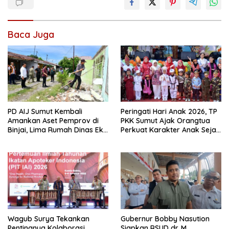
Baca Juga
PD AIJ Sumut Kembali
Peringati Hari Anak 2026, TP
Amankan Aset Pemprov di
PKK Sumut Ajak Orangtua
Binjai, Lima Rumah Dinas Eks
Perkuat Karakter Anak Sejak
Bioskop Ria Dibongkar
dari Keluarga
Wagub Surya Tekankan
Gubernur Bobby Nasution
Pentingnya Kolaborasi
Siapkan RSUD dr. M.