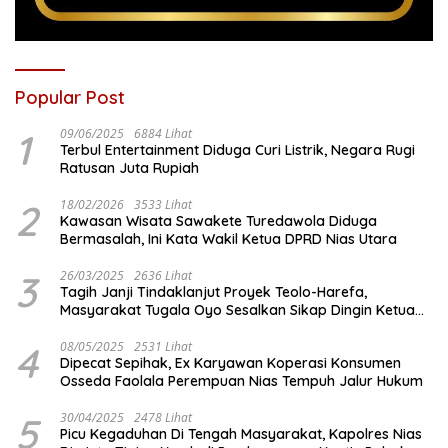
Popular Post
1
09/06/2025
6884 Lihat
Terbul Entertainment Diduga Curi Listrik, Negara Rugi
Ratusan Juta Rupiah
2
18/02/2026
3533 Lihat
Kawasan Wisata Sawakete Turedawola Diduga
Bermasalah, Ini Kata Wakil Ketua DPRD Nias Utara
3
26/03/2025
2636 Lihat
Tagih Janji Tindaklanjut Proyek Teolo-Harefa,
Masyarakat Tugala Oyo Sesalkan Sikap Dingin Ketua
Komisi III DPRD Nias Utara
4
08/05/2025
2531 Lihat
Dipecat Sepihak, Ex Karyawan Koperasi Konsumen
Osseda Faolala Perempuan Nias Tempuh Jalur Hukum
5
30/04/2025
2478 Lihat
Picu Kegaduhan Di Tengah Masyarakat, Kapolres Nias