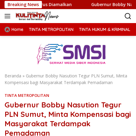
Langsung
 Harus Diamalkan
Breaking News
Gubernur Bobby Nasution Minta Kepa
ke
konten
Home
TINTA METROPOLITAN
TINTA HUKUM & KRIMINAL
Beranda
»
Gubernur Bobby Nasution Tegur PLN Sumut, Minta
Kompensasi bagi Masyarakat Terdampak Pemadaman
TINTA METROPOLITAN
Gubernur Bobby Nasution Tegur
PLN Sumut, Minta Kompensasi bagi
Masyarakat Terdampak
Pemadaman