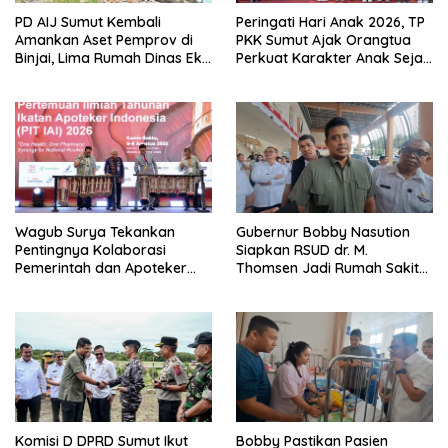
PD AIJ Sumut Kembali
Peringati Hari Anak 2026, TP
Amankan Aset Pemprov di
PKK Sumut Ajak Orangtua
Binjai, Lima Rumah Dinas Eks
Perkuat Karakter Anak Sejak
Bioskop Ria Dibongkar
dari Keluarga
Wagub Surya Tekankan
Gubernur Bobby Nasution
Pentingnya Kolaborasi
Siapkan RSUD dr. M.
Pemerintah dan Apoteker
Thomsen Jadi Rumah Sakit
Hadapi Tantangan
Regional Kepulauan Nias
Kesehatan Global
Komisi D DPRD Sumut Ikut
Bobby Pastikan Pasien