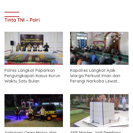
Tinta TNI – Polri
Polres Langkat Paparkan
Kapolres Langkat Ajak
Pengungkapan Kasus Kurun
Warga Perkuat Iman dan
Waktu Satu Bulan
Perangi Narkoba Lewat
Safari Jum’at Curhat
Antisipasi Geng Motor dan
AKP Master Jadi Pembina