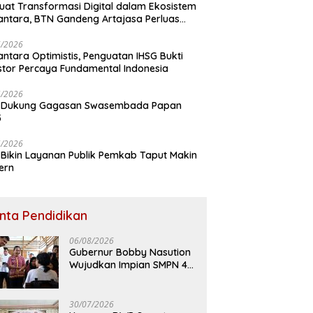
uat Transformasi Digital dalam Ekosistem
ntara, BTN Gandeng Artajasa Perluas
anan
6/2026
ntara Optimistis, Penguatan IHSG Bukti
stor Percaya Fundamental Indonesia
5/2026
 Dukung Gagasan Swasembada Papan
5
5/2026
Bikin Layanan Publik Pemkab Taput Makin
ern
inta Pendidikan
06/08/2026
Gubernur Bobby Nasution
Wujudkan Impian SMPN 4
Sitolu Ori Miliki Gedung
Permanen
30/07/2026