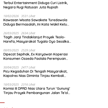
Terbul Entertainment Diduga Curi Listrik,
Negara Rugi Ratusan Juta Rupiah
18/02/2026
3531 Lihat
Kawasan Wisata Sawakete Turedawola
Diduga Bermasalah, Ini Kata Wakil Ketua
DPRD Nias Utara
26/03/2025
2634 Lihat
Tagih Janji Tindaklanjut Proyek Teolo-
Harefa, Masyarakat Tugala Oyo Sesalkan
Sikap Dingin Ketua Komisi III DPRD Nias
Utara
08/05/2025
2529 Lihat
Dipecat Sepihak, Ex Karyawan Koperasi
Konsumen Osseda Faolala Perempuan
Nias Tempuh Jalur Hukum
30/04/2025
2477 Lihat
Picu Kegaduhan Di Tengah Masyarakat,
Kapolres Nias Diminta Tinjau Kembali
Pembangunan Kantin Polsek Lotu
18/03/2025
2316 Lihat
Komisi III DPRD Nias Utara Turun ‘Gunung’
Tinjau Proyek Pembangunan Jalan Te’olo
– Harefa