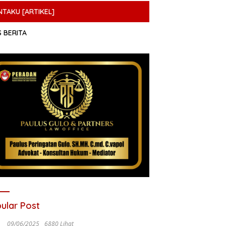
NTAKU [ARTIKEL]
S BERITA
ular Post
09/06/2025
6880 Lihat