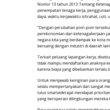
Nomor 13 tahun 2013 Tentang Ketenaga
penempatan tenaga kerja, penggunaan te
daya, waktu kerjawaktu istirahat, cuti
“Dengan perubahan poin-poin tersebut
perekonomian dan ketenagakerjaan yan
negara kita yang berdampak ke kota me
bersaing dengan industri di daerah la
Terkait peluang lapangan kerja, dise
tidak mampu mendaftarkan anaknya ke b
karena biaya yang dibebankan terlalu b
Untuk menjawab keinginan para orang 
selalu mempertanyakan dan sangat me
lulus sma/sederajat mendapat priorit
yang beroperasi dilingkungan mereka t
Para orang tua selalu mengeluhkan su