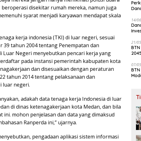
Perk
g beroperasi disekitar rumah mereka, namun juga
Dana
Lay
memenuhi syarat menjadi karyawan mendapat skala
14/0
Dana
Inve
enaga kerja indonesia (TKI) di luar negeri, sesuai
21/0
r 39 tahun 2004 tentang Penempatan dan
BTN
i Luar Negeri menyebutkan pencari kerja yang
204
 terdaftar pada instansi pemerintah kabupaten kota
07/0
enagakerjaan dan disesuaikan dengan peraturan
BTN 
Mod
 22 tahun 2014 tentang pelaksanaan dan
 luar negeri.
T
nyakan, adakah data tenaga kerja Indonesia di luar
an di dinas ketenagakerjaan kota Medan, dan bila
t ini. mohon penjelasan dan data yang dimaksud
bahasan Ranperda ini,” ujarnya.
 menyebutkan, pengadaan aplikasi sistem informasi