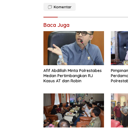
Komentar
Baca Juga
Afif Abdillah Minta Polrestabes
Pimpina
Medan Pertimbangkan RJ
Perdama
Kasus AT dan Robin
Polrest
RJ