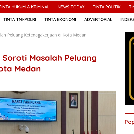
TINTA HUKUM & KRIMINAL
NEWS TODAY
TINTA POLITIK
TI
TINTA TNI-POLRI
TINTA EKONOMI
ADVERTORIAL
INDEK
alah Peluang Ketenagakerjaan di Kota Medan
 Soroti Masalah Peluang
Kota Medan
Pop