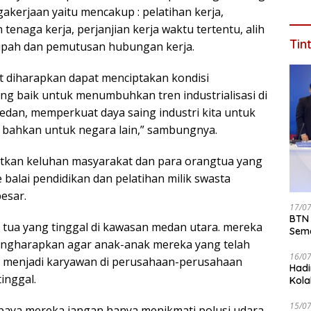
Saat
kerjaan yaitu mencakup : pelatihan kerja,
naga kerja, perjanjian kerja waktu tertentu, alih
Tin
, upah dan pemutusan hubungan kerja.
 diharapkan dapat menciptakan kondisi
g baik untuk menumbuhkan tren industrialisasi di
dan, memperkuat daya saing industri kita untuk
in bahkan untuk negara lain,” sambungnya.
butkan keluhan masyarakat dan para orangtua yang
alai pendidikan dan pelatihan milik swasta
esar.
17/0
BTN 
tua yang tinggal di kawasan medan utara. mereka
Seme
ngharapkan agar anak-anak mereka yang telah
ke 2
16/0
as menjadi karyawan di perusahaan-perusahaan
Hadi
inggal.
Kola
15/0
paya mereka jangan hanya menikmati polusi udara