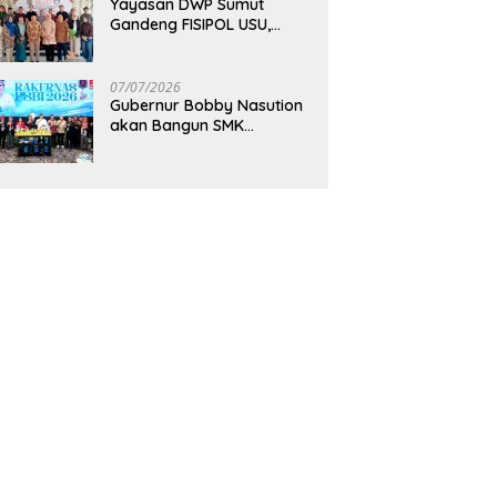
Yayasan DWP Sumut
Gandeng FISIPOL USU,
Dorong Inovasi dan
Tingkatkan Mutu
Pendidikan
07/07/2026
Gubernur Bobby Nasution
akan Bangun SMK
Unggulan Pariwisata
Berkonsep Boarding
School di Samosir