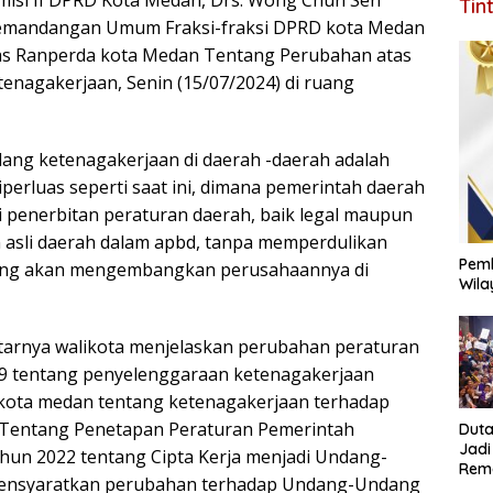
omisi II DPRD Kota Medan, Drs. Wong Chun Sen
Tin
Pemandangan Umum Fraksi-fraksi DPRD kota Medan
tas Ranperda kota Medan Tentang Perubahan atas
enagakerjaan, Senin (15/07/2024) di ruang
ang ketenagakerjaan di daerah -daerah adalah
erluas seperti saat ini, dimana pemerintah daerah
 penerbitan peraturan daerah, baik legal maupun
 asli daerah dalam apbd, tanpa memperdulikan
Pemk
yang akan mengembangkan perusahaannya di
Wila
tarnya walikota menjelaskan perubahan peraturan
9 tentang penyelenggaraan ketenagakerjaan
 kota medan tentang ketenagakerjaan terhadap
Tentang Penetapan Peraturan Pemerintah
Duta
Jadi
un 2022 tentang Cipta Kerja menjadi Undang-
Rema
ensyaratkan perubahan terhadap Undang-Undang
Jang