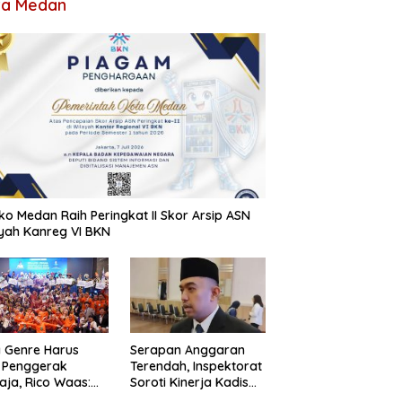
ta Medan
o Medan Raih Peringkat II Skor Arsip ASN
yah Kanreg VI BKN
 Genre Harus
Serapan Anggaran
 Penggerak
Terendah, Inspektorat
ja, Rico Waas:
Soroti Kinerja Kadis
an Hanya Aktif
Perkimcikataru Medan