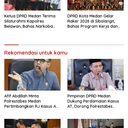
Ketua DPRD Medan Terima
DPRD Kota Medan Gelar
Silaturahmi Kapolres
Raker 2026 di Sibolangit,
Belawan, Bahas Narkoba
Bahas Program Kerja dan
dan Kriminalitas hingga
Digitalisasi
Potensi Ekonomi
Rekomendasi untuk kamu
Afif Abdillah Minta
Pimpinan DPRD Medan
Polrestabes Medan
Dukung Perdamaian Kasus
Pertimbangkan RJ Kasus AT
AT, Dorong Polrestabes
dan Robin
Medan Terapkan RJ