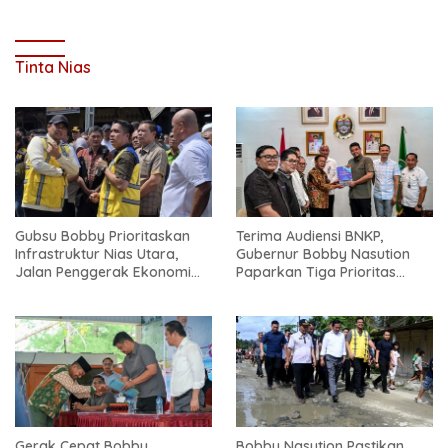
Tinta Nias
Gubsu Bobby Prioritaskan
Terima Audiensi BNKP,
Infrastruktur Nias Utara,
Gubernur Bobby Nasution
Jalan Penggerak Ekonomi
Paparkan Tiga Prioritas
Mulai Dibenahi
Pembangunan Kepulauan
Nias
Gerak Cepat Bobby
Bobby Nasution Pastikan