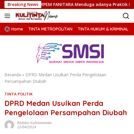
Langsung
, FORPEM FANITARA Menduga adanya Praktik Nepotisme
Breaking News
ke
konten
Home
TINTA METROPOLITAN
TINTA HUKUM & KRIMINAL
Beranda
»
DPRD Medan Usulkan Perda Pengelolaan
Persampahan Diubah
TINTA POLITIK
DPRD Medan Usulkan Perda
Pengelolaan Persampahan Diubah
Redaksi Kulitintanews
22/04/2024