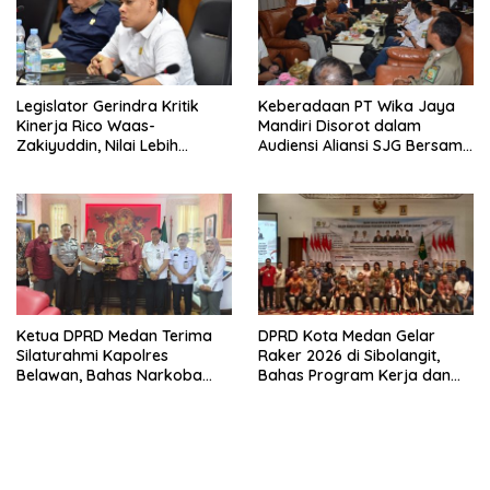
Legislator Gerindra Kritik
Keberadaan PT Wika Jaya
Kinerja Rico Waas-
Mandiri Disorot dalam
Zakiyuddin, Nilai Lebih
Audiensi Aliansi SJG Bersama
Banyak Seremonial
DPRD Langkat
Ketimbang Menjawab
Keluhan Warga
Ketua DPRD Medan Terima
DPRD Kota Medan Gelar
Silaturahmi Kapolres
Raker 2026 di Sibolangit,
Belawan, Bahas Narkoba
Bahas Program Kerja dan
dan Kriminalitas hingga
Digitalisasi
Potensi Ekonomi