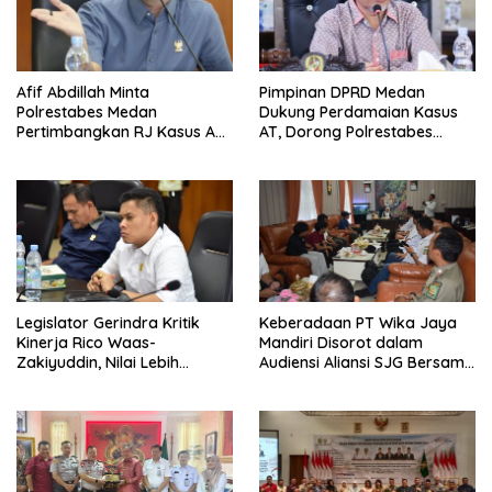
Afif Abdillah Minta
Pimpinan DPRD Medan
Polrestabes Medan
Dukung Perdamaian Kasus
Pertimbangkan RJ Kasus AT
AT, Dorong Polrestabes
dan Robin
Medan Terapkan RJ
Legislator Gerindra Kritik
Keberadaan PT Wika Jaya
Kinerja Rico Waas-
Mandiri Disorot dalam
Zakiyuddin, Nilai Lebih
Audiensi Aliansi SJG Bersama
Banyak Seremonial
DPRD Langkat
Ketimbang Menjawab
Keluhan Warga