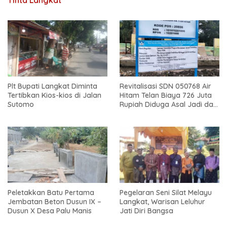
Plt Bupati Langkat Diminta
Revitalisasi SDN 050768 Air
Tertibkan Kios-kios di Jalan
Hitam Telan Biaya 726 Juta
Sutomo
Rupiah Diduga Asal Jadi dan
Sarat Korupsi
Peletakkan Batu Pertama
Pegelaran Seni Silat Melayu
Jembatan Beton Dusun IX –
Langkat, Warisan Leluhur
Dusun X Desa Palu Manis
Jati Diri Bangsa