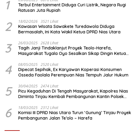
1
Terbul Entertainment Diduga Curi Listrik, Negara Rugi
Ratusan Juta Rupiah
2
18/02/2026
3521 Lihat
Kawasan Wisata Sawakete Turedawola Diduga
Bermasalah, Ini Kata Wakil Ketua DPRD Nias Utara
3
26/03/2025
2628 Lihat
Tagih Janji Tindaklanjut Proyek Teolo-Harefa,
Masyarakat Tugala Oyo Sesalkan Sikap Dingin Ketua
Komisi III DPRD Nias Utara
4
08/05/2025
2520 Lihat
Dipecat Sepihak, Ex Karyawan Koperasi Konsumen
Osseda Faolala Perempuan Nias Tempuh Jalur Hukum
5
30/04/2025
2474 Lihat
Picu Kegaduhan Di Tengah Masyarakat, Kapolres Nias
Diminta Tinjau Kembali Pembangunan Kantin Polsek
Lotu
6
18/03/2025
2312 Lihat
Komisi III DPRD Nias Utara Turun ‘Gunung’ Tinjau Proyek
Pembangunan Jalan Te’olo – Harefa