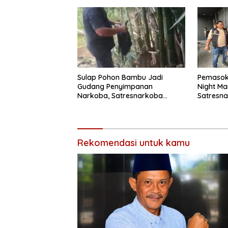
Sulap Pohon Bambu Jadi
Pemasok 
Gudang Penyimpanan
Night Ma
Narkoba, Satresnarkoba
Satresna
Polrestabes Medan Bongkar
Medan
Modus Baru Peredaran Ganja
Rekomendasi untuk kamu