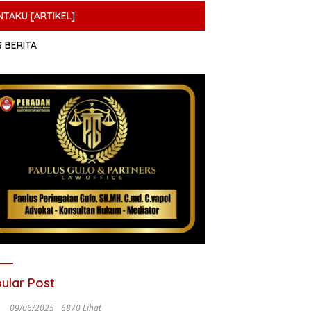
NTAKU [ARTIKEL]
S BERITA
ular Post
09/06/2025
6870 Lihat