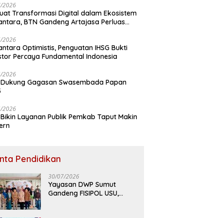
7/2026
uat Transformasi Digital dalam Ekosistem
ntara, BTN Gandeng Artajasa Perluas
anan
6/2026
ntara Optimistis, Penguatan IHSG Bukti
stor Percaya Fundamental Indonesia
5/2026
 Dukung Gagasan Swasembada Papan
5
5/2026
Bikin Layanan Publik Pemkab Taput Makin
ern
inta Pendidikan
30/07/2026
Yayasan DWP Sumut
Gandeng FISIPOL USU,
Dorong Inovasi dan
Tingkatkan Mutu