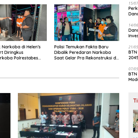
15/0
Perk
Dana
Lay
14/0
Dana
Inve
Narkoba di Helen’s
Polisi Temukan Fakta Baru
21/0
BTN
rt Diringkus
Dibalik Peredaran Narkoba
204
rkoba Polrestabes
Saat Gelar Pra Rekonstruksi di
Helen’s Night Mart
07/0
BTN 
Mod
T