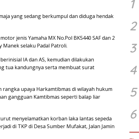
1
maja yang sedang berkumpul dan diduga hendak
2
 motor jenis Yamaha MX No.Pol BK5440 SAF dan 2
3
ry Manek selaku Padal Patroli.
berinisial IA dan AS, kemudian dilakukan
4
g tua kandungnya serta membuat surat
5
lam rangka upaya Harkamtibmas di wilayah hukum
an gangguan Kamtibmas seperti balap liar
6
a turut menyelamatkan korban laka lantas sepeda
rjadi di TKP di Desa Sumber Mufakat, Jalan Jamin