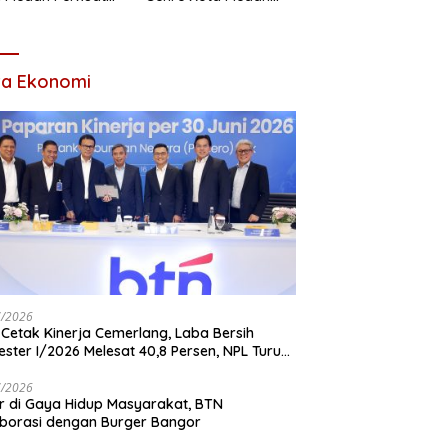
titas Organisasi
Ajak Remaja Berani
Ambil Sikap Demi
Masa Depan
ta Ekonomi
7/2026
Cetak Kinerja Cemerlang, Laba Bersih
ster I/2026 Melesat 40,8 Persen, NPL Turun
,99 Persen
7/2026
r di Gaya Hidup Masyarakat, BTN
borasi dengan Burger Bangor