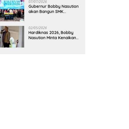
Pendidikan
07/07/2026
Gubernur Bobby Nasution
akan Bangun SMK
Unggulan Pariwisata
Berkonsep Boarding
School di Samosir
02/05/2026
Hardiknas 2026, Bobby
Nasution Minta Kenaikan
Gaji Guru Tiap Tahun dan
Penguatan Fasilitas
Pendidikan