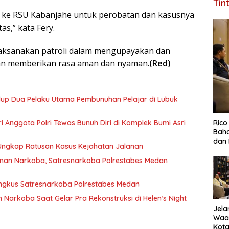
Tin
wa ke RSU Kabanjahe untuk perobatan dan kasusnya
as,” kata Fery.
aksanakan patroli dalam mengupayakan dan
gan memberikan rasa aman dan nyaman.
(Red)
idup Dua Pelaku Utama Pembunuhan Pelajar di Lubuk
Ric
tri Anggota Polri Tewas Bunuh Diri di Komplek Bumi Asri
Baha
dan 
 Ungkap Ratusan Kasus Kejahatan Jalanan
nan Narkoba, Satresnarkoba Polrestabes Medan
ingkus Satresnarkoba Polrestabes Medan
n Narkoba Saat Gelar Pra Rekonstruksi di Helen’s Night
Jela
Waa
Kota