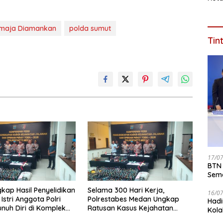
Iden
maja Diamankan
polda sumut
Tin
17/0
BTN 
Seme
ke 2
gkap Hasil Penyelidikan
Selama 300 Hari Kerja,
16/0
Istri Anggota Polri
Polrestabes Medan Ungkap
Hadi
nuh Diri di Komplek
Ratusan Kasus Kejahatan
Kola
i Medan
Jalanan