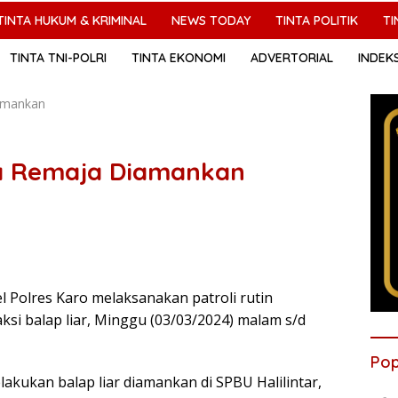
TINTA HUKUM & KRIMINAL
NEWS TODAY
TINTA POLITIK
TI
TINTA TNI-POLRI
TINTA EKONOMI
ADVERTORIAL
INDEK
amankan
ua Remaja Diamankan
l Polres Karo melaksanakan patroli rutin
si balap liar, Minggu (03/03/2024) malam s/d
Pop
akukan balap liar diamankan di SPBU Halilintar,