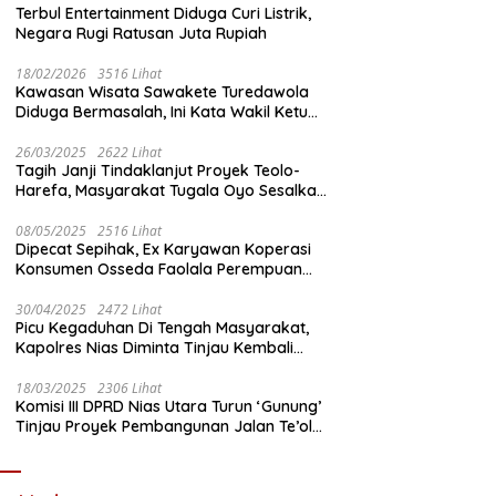
Terbul Entertainment Diduga Curi Listrik,
Negara Rugi Ratusan Juta Rupiah
18/02/2026
3516 Lihat
Kawasan Wisata Sawakete Turedawola
Diduga Bermasalah, Ini Kata Wakil Ketua
DPRD Nias Utara
26/03/2025
2622 Lihat
Tagih Janji Tindaklanjut Proyek Teolo-
Harefa, Masyarakat Tugala Oyo Sesalkan
Sikap Dingin Ketua Komisi III DPRD Nias
Utara
08/05/2025
2516 Lihat
Dipecat Sepihak, Ex Karyawan Koperasi
Konsumen Osseda Faolala Perempuan
Nias Tempuh Jalur Hukum
30/04/2025
2472 Lihat
Picu Kegaduhan Di Tengah Masyarakat,
Kapolres Nias Diminta Tinjau Kembali
Pembangunan Kantin Polsek Lotu
18/03/2025
2306 Lihat
Komisi III DPRD Nias Utara Turun ‘Gunung’
Tinjau Proyek Pembangunan Jalan Te’olo
– Harefa