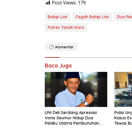
Post Views:
179
Balap Liar
Cegah Balap Liar
Dua Re
Polres Tanah Karo
Komentar
Baca Juga
LPA Deli Serdang Apresiasi
Polisi Un
Vonis Seumur Hidup Dua
Kasus Ex 
Pelaku Utama Pembunuhan
Tewas Bu
Pelajar di Lubuk Pakam
Bumi Asr