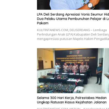
LPA Deli Serdang Apresiasi Vonis Seumur Hi
Dua Pelaku Utama Pembunuhan Pelajar di 
Pakam
KULITINTANEWS.COM, DELISERDANG – Lembaga
Perlindungan Anak (LPA) Kabupaten Deli Serdan
mengapresiasi putusan Majelis Hakim Pengadil
Selama 300 Hari Kerja, Polrestabes Medan
Ungkap Ratusan Kasus Kejahatan Jalanan
KULITINTANEWS.COM, MEDAN – Kapolrestabes 