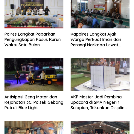
Polres Langkat Paparkan
Kapolres Langkat Ajak
Pengungkapan Kasus Kurun
Warga Perkuat Iman dan
Waktu Satu Bulan
Perangi Narkoba Lewat
Safari Jum’at Curhat
Antisipasi Geng Motor dan
AKP Master Jadi Pembina
Kejahatan 3C, Polsek Gebang
Upacara di SMA Negeri 1
Patroli Blue Light
Salapian, Tekankan Disiplin
dan Bahaya Narkoba