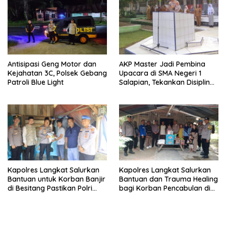
Antisipasi Geng Motor dan
AKP Master Jadi Pembina
Kejahatan 3C, Polsek Gebang
Upacara di SMA Negeri 1
Patroli Blue Light
Salapian, Tekankan Disiplin
dan Bahaya Narkoba
Kapolres Langkat Salurkan
Kapolres Langkat Salurkan
Bantuan untuk Korban Banjir
Bantuan dan Trauma Healing
di Besitang Pastikan Polri
bagi Korban Pencabulan di
Hadir di Tengah Masyarakat
Secanggang