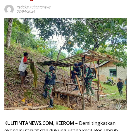
Redaksi Kulitintanews
02/04/2024
KULITINTANEWS.COM, KEEROM –
Demi tingkatkan
ekonomi rakyat dan dukung usaha kecil, Pos Ubrub