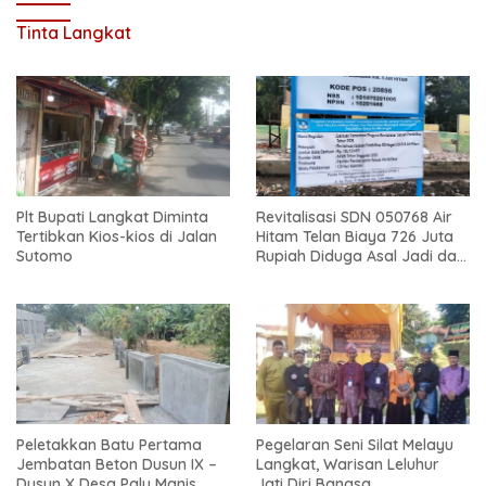
Tinta Langkat
Plt Bupati Langkat Diminta
Revitalisasi SDN 050768 Air
Tertibkan Kios-kios di Jalan
Hitam Telan Biaya 726 Juta
Sutomo
Rupiah Diduga Asal Jadi dan
Sarat Korupsi
Peletakkan Batu Pertama
Pegelaran Seni Silat Melayu
Jembatan Beton Dusun IX –
Langkat, Warisan Leluhur
Dusun X Desa Palu Manis
Jati Diri Bangsa