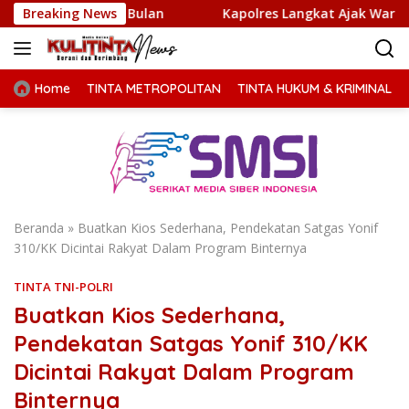
Langsung
atu Bulan
Breaking News
Kapolres Langkat Ajak Warga Perkuat Iman 
ke
konten
Home
TINTA METROPOLITAN
TINTA HUKUM & KRIMINAL
Beranda
»
Buatkan Kios Sederhana, Pendekatan Satgas Yonif
310/KK Dicintai Rakyat Dalam Program Binternya
TINTA TNI-POLRI
Buatkan Kios Sederhana,
Pendekatan Satgas Yonif 310/KK
Dicintai Rakyat Dalam Program
Binternya