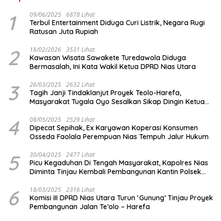
1
09/06/2025
6878 Lihat
Terbul Entertainment Diduga Curi Listrik, Negara Rugi
Ratusan Juta Rupiah
2
18/02/2026
3531 Lihat
Kawasan Wisata Sawakete Turedawola Diduga
Bermasalah, Ini Kata Wakil Ketua DPRD Nias Utara
3
26/03/2025
2632 Lihat
Tagih Janji Tindaklanjut Proyek Teolo-Harefa,
Masyarakat Tugala Oyo Sesalkan Sikap Dingin Ketua
Komisi III DPRD Nias Utara
4
08/05/2025
2529 Lihat
Dipecat Sepihak, Ex Karyawan Koperasi Konsumen
Osseda Faolala Perempuan Nias Tempuh Jalur Hukum
5
30/04/2025
2477 Lihat
Picu Kegaduhan Di Tengah Masyarakat, Kapolres Nias
Diminta Tinjau Kembali Pembangunan Kantin Polsek
Lotu
6
18/03/2025
2316 Lihat
Komisi III DPRD Nias Utara Turun ‘Gunung’ Tinjau Proyek
Pembangunan Jalan Te’olo – Harefa