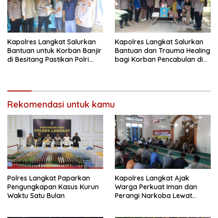
Kapolres Langkat Salurkan
Kapolres Langkat Salurkan
Bantuan untuk Korban Banjir
Bantuan dan Trauma Healing
di Besitang Pastikan Polri
bagi Korban Pencabulan di
Hadir di Tengah Masyarakat
Secanggang
Rekomendasi untuk kamu
Polres Langkat Paparkan
Kapolres Langkat Ajak
Pengungkapan Kasus Kurun
Warga Perkuat Iman dan
Waktu Satu Bulan
Perangi Narkoba Lewat
Safari Jum’at Curhat