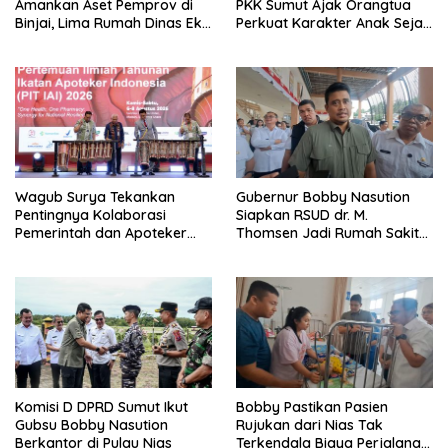
Amankan Aset Pemprov di
PKK Sumut Ajak Orangtua
Binjai, Lima Rumah Dinas Eks
Perkuat Karakter Anak Sejak
Bioskop Ria Dibongkar
dari Keluarga
Wagub Surya Tekankan
Gubernur Bobby Nasution
Pentingnya Kolaborasi
Siapkan RSUD dr. M.
Pemerintah dan Apoteker
Thomsen Jadi Rumah Sakit
Hadapi Tantangan
Regional Kepulauan Nias
Kesehatan Global
Komisi D DPRD Sumut Ikut
Bobby Pastikan Pasien
Gubsu Bobby Nasution
Rujukan dari Nias Tak
Berkantor di Pulau Nias
Terkendala Biaya Perjalanan