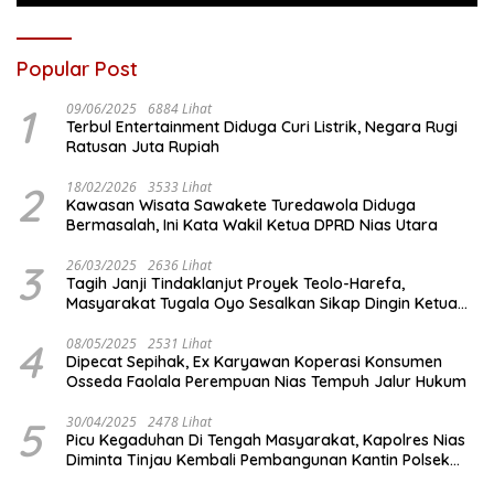
Popular Post
1
09/06/2025
6884 Lihat
Terbul Entertainment Diduga Curi Listrik, Negara Rugi
Ratusan Juta Rupiah
2
18/02/2026
3533 Lihat
Kawasan Wisata Sawakete Turedawola Diduga
Bermasalah, Ini Kata Wakil Ketua DPRD Nias Utara
3
26/03/2025
2636 Lihat
Tagih Janji Tindaklanjut Proyek Teolo-Harefa,
Masyarakat Tugala Oyo Sesalkan Sikap Dingin Ketua
Komisi III DPRD Nias Utara
4
08/05/2025
2531 Lihat
Dipecat Sepihak, Ex Karyawan Koperasi Konsumen
Osseda Faolala Perempuan Nias Tempuh Jalur Hukum
5
30/04/2025
2478 Lihat
Picu Kegaduhan Di Tengah Masyarakat, Kapolres Nias
Diminta Tinjau Kembali Pembangunan Kantin Polsek
Lotu