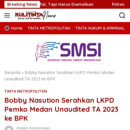
Langsung
 Dihafal, Tapi Harus Diamalkan
Breaking News
Polres Langkat Papark
ke
konten
Home
TINTA METROPOLITAN
TINTA HUKUM & KRIMINAL
Beranda
»
Bobby Nasution Serahkan LKPD Pemko Medan
Unaudited TA 2023 ke BPK
TINTA METROPOLITAN
Bobby Nasution Serahkan LKPD
Pemko Medan Unaudited TA 2023
ke BPK
Redaksi Kulitintanews