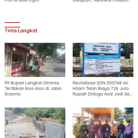
Patroli Blue Light
Salapian, Tekankan Disiplin
dan Bahaya Narkoba
Tinta Langkat
Plt Bupati Langkat Diminta
Revitalisasi SDN 050768 Air
Tertibkan Kios-kios di Jalan
Hitam Telan Biaya 726 Juta
Sutomo
Rupiah Diduga Asal Jadi dan
Sarat Korupsi