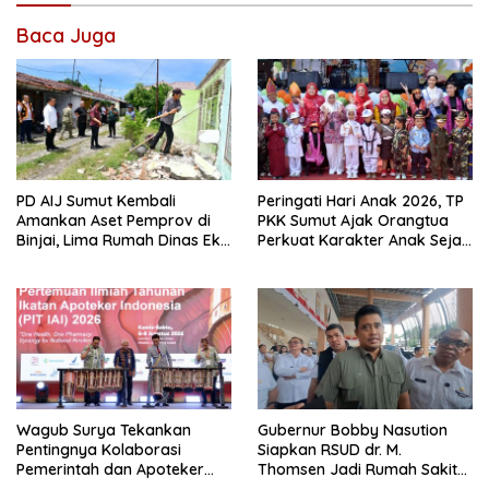
Baca Juga
PD AIJ Sumut Kembali
Peringati Hari Anak 2026, TP
Amankan Aset Pemprov di
PKK Sumut Ajak Orangtua
Binjai, Lima Rumah Dinas Eks
Perkuat Karakter Anak Sejak
Bioskop Ria Dibongkar
dari Keluarga
Wagub Surya Tekankan
Gubernur Bobby Nasution
Pentingnya Kolaborasi
Siapkan RSUD dr. M.
Pemerintah dan Apoteker
Thomsen Jadi Rumah Sakit
Hadapi Tantangan
Regional Kepulauan Nias