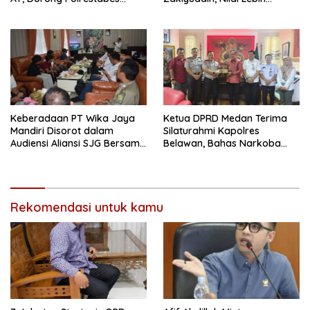
Medan Terapkan RJ
Banyak Seremonial
Ketimbang Menjawab
Keluhan Warga
Keberadaan PT Wika Jaya
Ketua DPRD Medan Terima
Mandiri Disorot dalam
Silaturahmi Kapolres
Audiensi Aliansi SJG Bersama
Belawan, Bahas Narkoba
DPRD Langkat
dan Kriminalitas hingga
Potensi Ekonomi
Rekomendasi untuk kamu