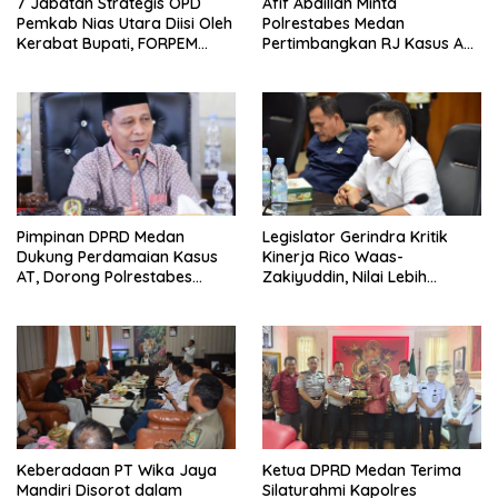
7 Jabatan Strategis OPD
Afif Abdillah Minta
Pemkab Nias Utara Diisi Oleh
Polrestabes Medan
Kerabat Bupati, FORPEM
Pertimbangkan RJ Kasus AT
FANITARA Menduga adanya
dan Robin
Praktik Nepotisme
Pimpinan DPRD Medan
Legislator Gerindra Kritik
Dukung Perdamaian Kasus
Kinerja Rico Waas-
AT, Dorong Polrestabes
Zakiyuddin, Nilai Lebih
Medan Terapkan RJ
Banyak Seremonial
Ketimbang Menjawab
Keluhan Warga
Keberadaan PT Wika Jaya
Ketua DPRD Medan Terima
Mandiri Disorot dalam
Silaturahmi Kapolres