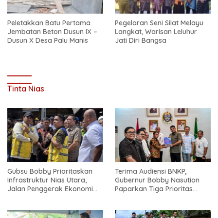
Peletakkan Batu Pertama
Pegelaran Seni Silat Melayu
Jembatan Beton Dusun IX –
Langkat, Warisan Leluhur
Dusun X Desa Palu Manis
Jati Diri Bangsa
Tinta Nias
Gubsu Bobby Prioritaskan
Terima Audiensi BNKP,
Infrastruktur Nias Utara,
Gubernur Bobby Nasution
Jalan Penggerak Ekonomi
Paparkan Tiga Prioritas
Mulai Dibenahi
Pembangunan Kepulauan
Nias