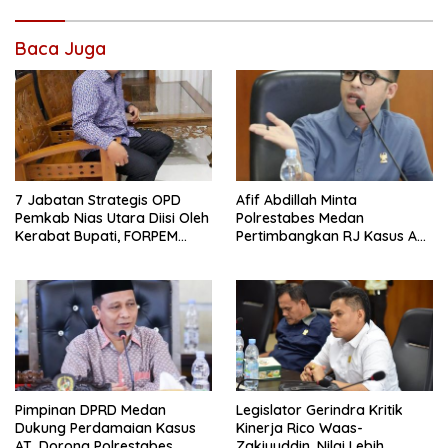
Baca Juga
7 Jabatan Strategis OPD
Afif Abdillah Minta
Pemkab Nias Utara Diisi Oleh
Polrestabes Medan
Kerabat Bupati, FORPEM
Pertimbangkan RJ Kasus AT
FANITARA Menduga adanya
dan Robin
Praktik Nepotisme
Pimpinan DPRD Medan
Legislator Gerindra Kritik
Dukung Perdamaian Kasus
Kinerja Rico Waas-
AT, Dorong Polrestabes
Zakiyuddin, Nilai Lebih