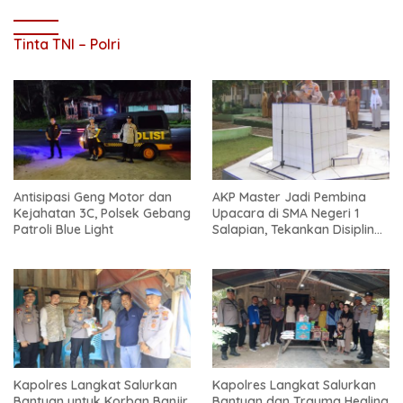
Tinta TNI – Polri
Antisipasi Geng Motor dan
AKP Master Jadi Pembina
Kejahatan 3C, Polsek Gebang
Upacara di SMA Negeri 1
Patroli Blue Light
Salapian, Tekankan Disiplin
dan Bahaya Narkoba
Kapolres Langkat Salurkan
Kapolres Langkat Salurkan
Bantuan untuk Korban Banjir
Bantuan dan Trauma Healing