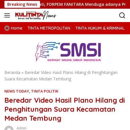
Langsung
 Bupati, FORPEM FANITARA Menduga adanya Praktik Nepotisme
Breaking News
ke
konten
Home
TINTA METROPOLITAN
TINTA HUKUM & KRIMINAL
Beranda
»
Beredar Video Hasil Plano Hilang di Penghitungan
Suara Kecamatan Medan Tembung
NEWS TODAY
,
TINTA POLITIK
Beredar Video Hasil Plano Hilang di
Penghitungan Suara Kecamatan
Medan Tembung
Admin