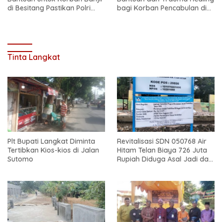
di Besitang Pastikan Polri
bagi Korban Pencabulan di
Hadir di Tengah Masyarakat
Secanggang
Tinta Langkat
Plt Bupati Langkat Diminta
Revitalisasi SDN 050768 Air
Tertibkan Kios-kios di Jalan
Hitam Telan Biaya 726 Juta
Sutomo
Rupiah Diduga Asal Jadi dan
Sarat Korupsi