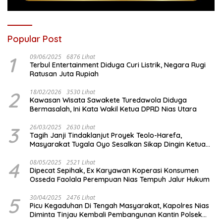
Popular Post
1
09/06/2025
6876 Lihat
Terbul Entertainment Diduga Curi Listrik, Negara Rugi
Ratusan Juta Rupiah
2
18/02/2026
3530 Lihat
Kawasan Wisata Sawakete Turedawola Diduga
Bermasalah, Ini Kata Wakil Ketua DPRD Nias Utara
3
26/03/2025
2630 Lihat
Tagih Janji Tindaklanjut Proyek Teolo-Harefa,
Masyarakat Tugala Oyo Sesalkan Sikap Dingin Ketua
Komisi III DPRD Nias Utara
4
08/05/2025
2521 Lihat
Dipecat Sepihak, Ex Karyawan Koperasi Konsumen
Osseda Faolala Perempuan Nias Tempuh Jalur Hukum
5
30/04/2025
2476 Lihat
Picu Kegaduhan Di Tengah Masyarakat, Kapolres Nias
Diminta Tinjau Kembali Pembangunan Kantin Polsek