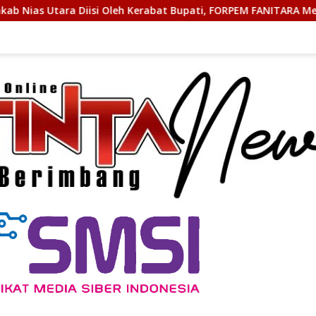
 Kerabat Bupati, FORPEM FANITARA Menduga adanya Praktik Nep