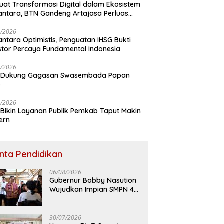
uat Transformasi Digital dalam Ekosistem
ntara, BTN Gandeng Artajasa Perluas
anan
6/2026
ntara Optimistis, Penguatan IHSG Bukti
stor Percaya Fundamental Indonesia
5/2026
 Dukung Gagasan Swasembada Papan
5
5/2026
Bikin Layanan Publik Pemkab Taput Makin
ern
inta Pendidikan
06/08/2026
Gubernur Bobby Nasution
Wujudkan Impian SMPN 4
Sitolu Ori Miliki Gedung
Permanen
30/07/2026