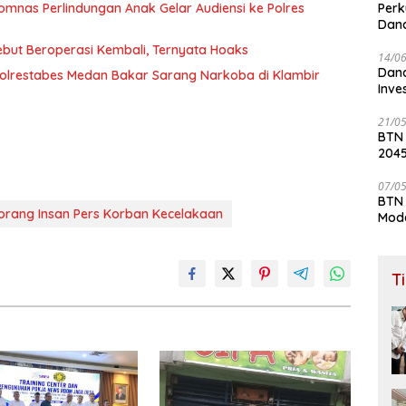
Perk
omnas Perlindungan Anak Gelar Audiensi ke Polres
Dana
Lay
ebut Beroperasi Kembali, Ternyata Hoaks
14/0
Dana
olrestabes Medan Bakar Sarang Narkoba di Klambir
Inve
21/0
BTN
204
07/0
BTN 
eorang Insan Pers Korban Kecelakaan
Mod
T