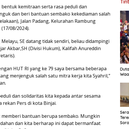
Tin
 bentuk kemitraan serta rasa peduli dan
i jenguk dan beri bantuan sembako kekediaman salah
celakaan), Jalan Padang, Kelurahan Rambung
 (17/08/2024).
 Melayu, SE datang tidak sendiri, beliau didampingi
ajar Akbar,SH (Divisi Hukum), Kalifah Anureddin
etaris).
 dengan HUT RI yang ke 79 saya bersama beberapa
Duta
Waas
ang menjenguk salah satu mitra kerja kita Syahril,”
an.
eduli dan solidaritas kita kepada antar sesama
rekan Pers di kota Binjai.
Ser
ikit memberi bantuan berupa sembako. Mungkin
Tere
Soro
udahan dan kita berharap ini dapat bermanfaat
Perk