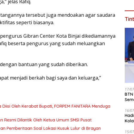
,” jelas Rafiq.
datangannya tersebut juga mendoakan agar saudara
Tin
ifitas seperti biasanya.
pengurus Gibran Center Kota Binjai dikediamannya
fiq beserta pengurus yang sudah meluangkan
 dengan bantuan yang sudah diberikan.
apat menjadi berkah bagi saya dan keluarga,”
17/0
BTN 
Seme
ke 2
a Diisi Oleh Kerabat Bupati, FORPEM FANITARA Menduga
16/0
Hadi
n Resmi Dilantik Oleh Ketua Umum SMSI Pusat
Kola
n Pemberitaan Soal Lokasi Kusuk Lulur di Brayan
15/0