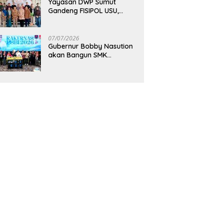
Yayasan DWP Sumut
Gandeng FISIPOL USU,
Dorong Inovasi dan
Tingkatkan Mutu
Pendidikan
07/07/2026
Gubernur Bobby Nasution
akan Bangun SMK
Unggulan Pariwisata
Berkonsep Boarding
School di Samosir