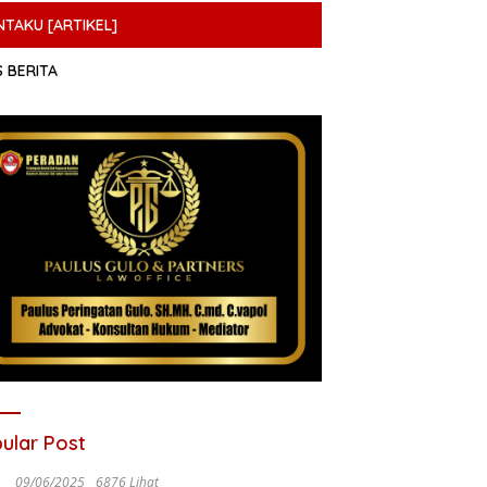
NTAKU [ARTIKEL]
S BERITA
ular Post
09/06/2025
6876 Lihat