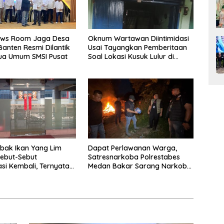
ews Room Jaga Desa
Oknum Wartawan Diintimidasi
Banten Resmi Dilantik
Usai Tayangkan Pemberitaan
ua Umum SMSI Pusat
Soal Lokasi Kusuk Lulur di
Brayan
bak Ikan Yang Lim
Dapat Perlawanan Warga,
sebut-Sebut
Satresnarkoba Polrestabes
si Kembali, Ternyata
Medan Bakar Sarang Narkoba
di Klambir Lima