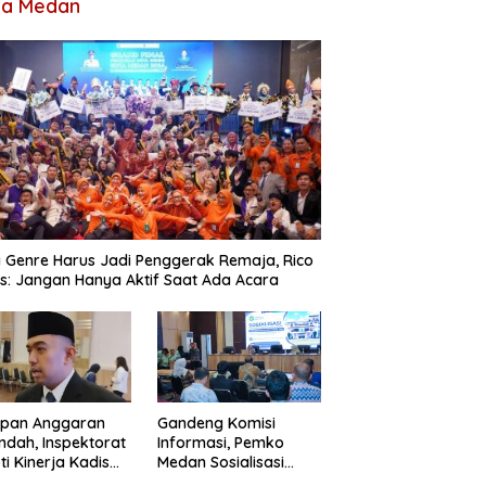
ta Medan
 Genre Harus Jadi Penggerak Remaja, Rico
: Jangan Hanya Aktif Saat Ada Acara
apan Anggaran
Gandeng Komisi
ndah, Inspektorat
Informasi, Pemko
ti Kinerja Kadis
Medan Sosialisasi
imcikataru Medan
Permendagri Nomor 2