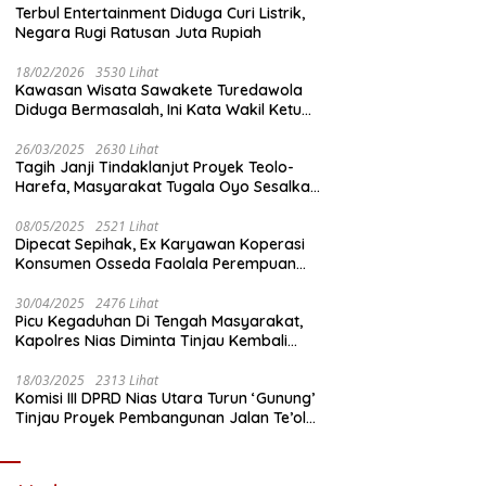
Terbul Entertainment Diduga Curi Listrik,
Negara Rugi Ratusan Juta Rupiah
18/02/2026
3530 Lihat
Kawasan Wisata Sawakete Turedawola
Diduga Bermasalah, Ini Kata Wakil Ketua
DPRD Nias Utara
26/03/2025
2630 Lihat
Tagih Janji Tindaklanjut Proyek Teolo-
Harefa, Masyarakat Tugala Oyo Sesalkan
Sikap Dingin Ketua Komisi III DPRD Nias
Utara
08/05/2025
2521 Lihat
Dipecat Sepihak, Ex Karyawan Koperasi
Konsumen Osseda Faolala Perempuan
Nias Tempuh Jalur Hukum
30/04/2025
2476 Lihat
Picu Kegaduhan Di Tengah Masyarakat,
Kapolres Nias Diminta Tinjau Kembali
Pembangunan Kantin Polsek Lotu
18/03/2025
2313 Lihat
Komisi III DPRD Nias Utara Turun ‘Gunung’
Tinjau Proyek Pembangunan Jalan Te’olo
– Harefa