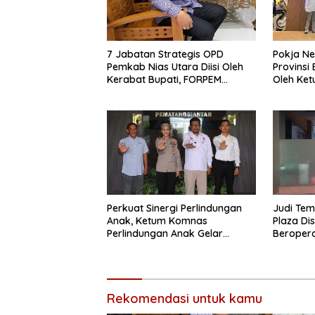
7 Jabatan Strategis OPD
Pokja N
Pemkab Nias Utara Diisi Oleh
Provinsi 
Kerabat Bupati, FORPEM
Oleh Ket
FANITARA Menduga adanya
Praktik Nepotisme
Perkuat Sinergi Perlindungan
Judi Tem
Anak, Ketum Komnas
Plaza Di
Perlindungan Anak Gelar
Beropera
Audiensi ke Polres
Hoaks
Pematangsiantar
Rekomendasi untuk kamu