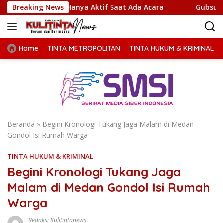
Langsung
angan Hanya Aktif Saat Ada Acara
Breaking News
Gubsu Bobby Priorita
ke
konten
Home
TINTA METROPOLITAN
TINTA HUKUM & KRIMINAL
Beranda
»
Begini Kronologi Tukang Jaga Malam di Medan
Gondol Isi Rumah Warga
TINTA HUKUM & KRIMINAL
Begini Kronologi Tukang Jaga
Malam di Medan Gondol Isi Rumah
Warga
Redaksi Kulitintanews