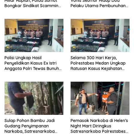
Miliar Rupiah, Polda Sumut
Vonis Seumur Hidup Dua
Bongkar Sindikat Scamming
Pelaku Utama Pembunuhan
Internasional di Apartemen
Pelajar di Lubuk Pakam
Medan
Polisi Ungkap Hasil
Selama 300 Hari Kerja,
Penyelidikan Kasus Ex Istri
Polrestabes Medan Ungkap
Anggota Polri Tewas Bunuh
Ratusan Kasus Kejahatan
Diri di Komplek Bumi Asri
Jalanan
Medan
Sulap Pohon Bambu Jadi
Pemasok Narkoba di Helen’s
Gudang Penyimpanan
Night Mart Diringkus
Narkoba, Satresnarkoba
Satresnarkoba Polrestabes