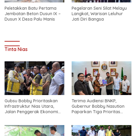
Peletakkan Batu Pertama
Pegelaran Seni Silat Melayu
Jembatan Beton Dusun IX –
Langkat, Warisan Leluhur
Dusun X Desa Palu Manis
Jati Diri Bangsa
Tinta Nias
Gubsu Bobby Prioritaskan
Terima Audiensi BNKP,
Infrastruktur Nias Utara,
Gubernur Bobby Nasution
Jalan Penggerak Ekonomi
Paparkan Tiga Prioritas
Mulai Dibenahi
Pembangunan Kepulauan
Nias