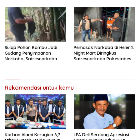
Medan
Sulap Pohon Bambu Jadi
Pemasok Narkoba di Helen’s
Gudang Penyimpanan
Night Mart Diringkus
Narkoba, Satresnarkoba
Satresnarkoba Polrestabes
Polrestabes Medan Bongkar
Medan
Modus Baru Peredaran
Ganja
Rekomendasi untuk kamu
Korban Alami Kerugian 6,7
LPA Deli Serdang Apresiasi