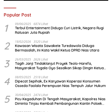
Popular Post
1
09/06/2025
6874 Lihat
Terbul Entertainment Diduga Curi Listrik, Negara Rugi
Ratusan Juta Rupiah
2
18/02/2026
3520 Lihat
Kawasan Wisata Sawakete Turedawola Diduga
Bermasalah, Ini Kata Wakil Ketua DPRD Nias Utara
3
26/03/2025
2626 Lihat
Tagih Janji Tindaklanjut Proyek Teolo-Harefa,
Masyarakat Tugala Oyo Sesalkan Sikap Dingin Ketua
Komisi III DPRD Nias Utara
4
08/05/2025
2518 Lihat
Dipecat Sepihak, Ex Karyawan Koperasi Konsumen
Osseda Faolala Perempuan Nias Tempuh Jalur Hukum
5
30/04/2025
2474 Lihat
Picu Kegaduhan Di Tengah Masyarakat, Kapolres Nias
Diminta Tinjau Kembali Pembangunan Kantin Polsek
Lotu