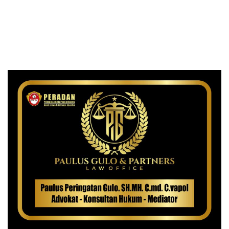
Polrestabes Medan Bongkar
Medan
Modus Baru Peredaran
Ganja