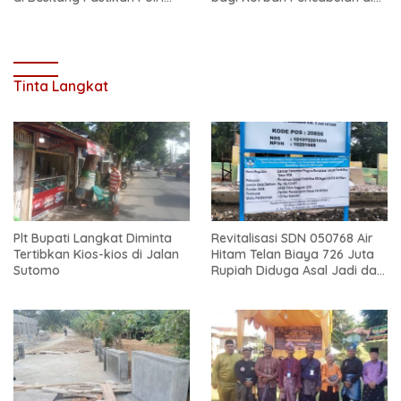
Hadir di Tengah Masyarakat
Secanggang
Tinta Langkat
Plt Bupati Langkat Diminta
Revitalisasi SDN 050768 Air
Tertibkan Kios-kios di Jalan
Hitam Telan Biaya 726 Juta
Sutomo
Rupiah Diduga Asal Jadi dan
Sarat Korupsi