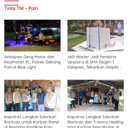
Tinta TNI – Polri
Antisipasi Geng Motor dan
AKP Master Jadi Pembina
Kejahatan 3C, Polsek Gebang
Upacara di SMA Negeri 1
Patroli Blue Light
Salapian, Tekankan Disiplin
dan Bahaya Narkoba
Kapolres Langkat Salurkan
Kapolres Langkat Salurkan
Bantuan untuk Korban Banjir
Bantuan dan Trauma Healing
di Besitang Pastikan Polri
bagi Korban Pencabulan di