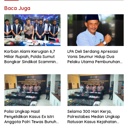
Baca Juga
Korban Alami Kerugian 6,7
LPA Deli Serdang Apresiasi
Miliar Rupiah, Polda Sumut
Vonis Seumur Hidup Dua
Bongkar Sindikat Scamming
Pelaku Utama Pembunuhan
Internasional di Apartemen
Pelajar di Lubuk Pakam
Medan
Polisi Ungkap Hasil
Selama 300 Hari Kerja,
Penyelidikan Kasus Ex Istri
Polrestabes Medan Ungkap
Anggota Polri Tewas Bunuh
Ratusan Kasus Kejahatan
Diri di Komplek Bumi Asri
Jalanan