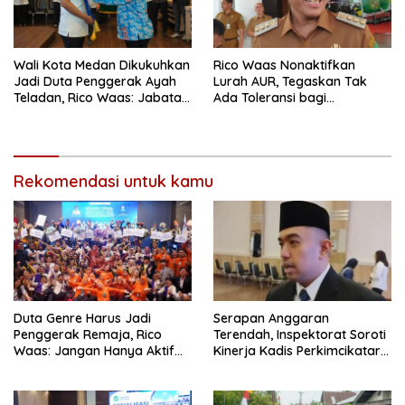
Wali Kota Medan Dikukuhkan
Rico Waas Nonaktifkan
Jadi Duta Penggerak Ayah
Lurah AUR, Tegaskan Tak
Teladan, Rico Waas: Jabatan
Ada Toleransi bagi
Tertinggi Pria Dalam
Penyalahgunaan Wewenang
Keluarga
Rekomendasi untuk kamu
Duta Genre Harus Jadi
Serapan Anggaran
Penggerak Remaja, Rico
Terendah, Inspektorat Soroti
Waas: Jangan Hanya Aktif
Kinerja Kadis Perkimcikataru
Saat Ada Acara
Medan