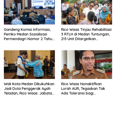
Gandeng Komisi Informasi,
Rico Waas Tinjau Rehabilitasi
Pemko Medan Sosialisasi
3 RTLH di Medan Tuntungan,
Permendagri Nomor 2 Tahun
213 Unit Ditargetkan
2026
Rampung
Wali Kota Medan Dikukuhkan
Rico Waas Nonaktifkan
Jadi Duta Penggerak Ayah
Lurah AUR, Tegaskan Tak
Teladan, Rico Waas: Jabatan
Ada Toleransi bagi
Tertinggi Pria Dalam
Penyalahgunaan Wewenang
Keluarga