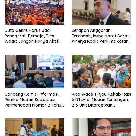
Duta Genre Harus Jadi
Serapan Anggaran
Penggerak Remaja, Rico
Terendah, Inspektorat Soroti
Waas: Jangan Hanya Aktif
Kinerja Kadis Perkimcikataru
Saat Ada Acara
Medan
Gandeng Komisi Informasi,
Rico Waas Tinjau Rehabilitasi
Pemko Medan Sosialisasi
3 RTLH di Medan Tuntungan,
Permendagri Nomor 2 Tahun
213 Unit Ditargetkan
2026
Rampung