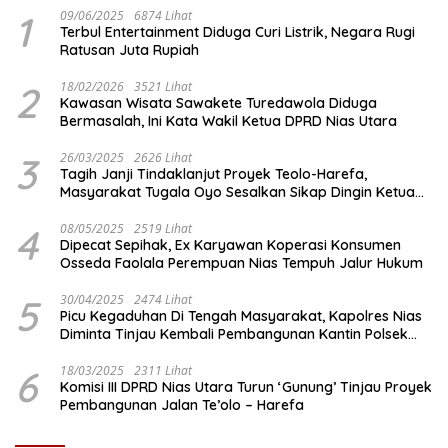
1
09/06/2025
6874 Lihat
Terbul Entertainment Diduga Curi Listrik, Negara Rugi
Ratusan Juta Rupiah
2
18/02/2026
3521 Lihat
Kawasan Wisata Sawakete Turedawola Diduga
Bermasalah, Ini Kata Wakil Ketua DPRD Nias Utara
3
26/03/2025
2626 Lihat
Tagih Janji Tindaklanjut Proyek Teolo-Harefa,
Masyarakat Tugala Oyo Sesalkan Sikap Dingin Ketua
Komisi III DPRD Nias Utara
4
08/05/2025
2519 Lihat
Dipecat Sepihak, Ex Karyawan Koperasi Konsumen
Osseda Faolala Perempuan Nias Tempuh Jalur Hukum
5
30/04/2025
2474 Lihat
Picu Kegaduhan Di Tengah Masyarakat, Kapolres Nias
Diminta Tinjau Kembali Pembangunan Kantin Polsek
Lotu
6
18/03/2025
2311 Lihat
Komisi III DPRD Nias Utara Turun ‘Gunung’ Tinjau Proyek
Pembangunan Jalan Te’olo – Harefa