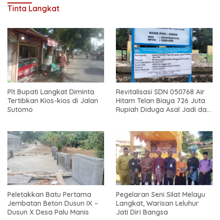
Tinta Langkat
Plt Bupati Langkat Diminta
Revitalisasi SDN 050768 Air
Tertibkan Kios-kios di Jalan
Hitam Telan Biaya 726 Juta
Sutomo
Rupiah Diduga Asal Jadi dan
Sarat Korupsi
Peletakkan Batu Pertama
Pegelaran Seni Silat Melayu
Jembatan Beton Dusun IX –
Langkat, Warisan Leluhur
Dusun X Desa Palu Manis
Jati Diri Bangsa