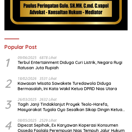
Popular Post
1
09/06/2025
6878 Lihat
Terbul Entertainment Diduga Curi Listrik, Negara Rugi
Ratusan Juta Rupiah
2
18/02/2026
3531 Lihat
Kawasan Wisata Sawakete Turedawola Diduga
Bermasalah, Ini Kata Wakil Ketua DPRD Nias Utara
3
26/03/2025
2632 Lihat
Tagih Janji Tindaklanjut Proyek Teolo-Harefa,
Masyarakat Tugala Oyo Sesalkan Sikap Dingin Ketua
Komisi III DPRD Nias Utara
4
08/05/2025
2529 Lihat
Dipecat Sepihak, Ex Karyawan Koperasi Konsumen
Osseda Faolala Perempuan Nias Tempuh Jalur Hukum