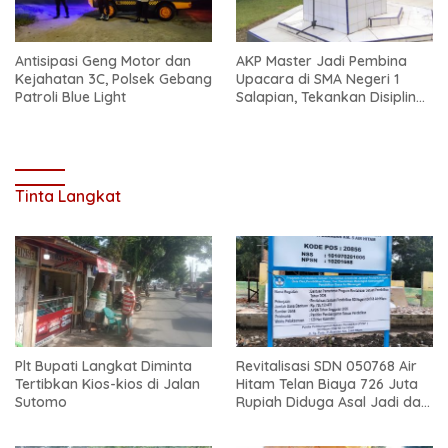
Antisipasi Geng Motor dan
AKP Master Jadi Pembina
Kejahatan 3C, Polsek Gebang
Upacara di SMA Negeri 1
Patroli Blue Light
Salapian, Tekankan Disiplin
dan Bahaya Narkoba
Tinta Langkat
Plt Bupati Langkat Diminta
Revitalisasi SDN 050768 Air
Tertibkan Kios-kios di Jalan
Hitam Telan Biaya 726 Juta
Sutomo
Rupiah Diduga Asal Jadi dan
Sarat Korupsi