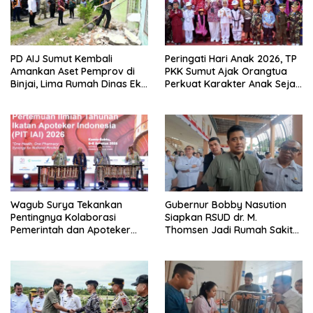
PD AIJ Sumut Kembali
Peringati Hari Anak 2026, TP
Amankan Aset Pemprov di
PKK Sumut Ajak Orangtua
Binjai, Lima Rumah Dinas Eks
Perkuat Karakter Anak Sejak
Bioskop Ria Dibongkar
dari Keluarga
Wagub Surya Tekankan
Gubernur Bobby Nasution
Pentingnya Kolaborasi
Siapkan RSUD dr. M.
Pemerintah dan Apoteker
Thomsen Jadi Rumah Sakit
Hadapi Tantangan
Regional Kepulauan Nias
Kesehatan Global