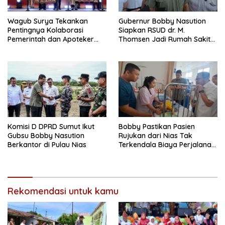
Wagub Surya Tekankan
Gubernur Bobby Nasution
Pentingnya Kolaborasi
Siapkan RSUD dr. M.
Pemerintah dan Apoteker
Thomsen Jadi Rumah Sakit
Hadapi Tantangan
Regional Kepulauan Nias
Kesehatan Global
Komisi D DPRD Sumut Ikut
Bobby Pastikan Pasien
Gubsu Bobby Nasution
Rujukan dari Nias Tak
Berkantor di Pulau Nias
Terkendala Biaya Perjalanan
dan Rumah Singgah di
Medan
Rekomendasi untuk kamu