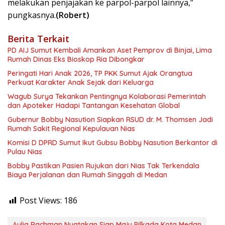
melakukan penjajakan ke parpol-parpol lainnya,”
pungkasnya.
(Robert)
Berita Terkait
PD AIJ Sumut Kembali Amankan Aset Pemprov di Binjai, Lima
Rumah Dinas Eks Bioskop Ria Dibongkar
Peringati Hari Anak 2026, TP PKK Sumut Ajak Orangtua
Perkuat Karakter Anak Sejak dari Keluarga
Wagub Surya Tekankan Pentingnya Kolaborasi Pemerintah
dan Apoteker Hadapi Tantangan Kesehatan Global
Gubernur Bobby Nasution Siapkan RSUD dr. M. Thomsen Jadi
Rumah Sakit Regional Kepulauan Nias
Komisi D DPRD Sumut Ikut Gubsu Bobby Nasution Berkantor di
Pulau Nias
Bobby Pastikan Pasien Rujukan dari Nias Tak Terkendala
Biaya Perjalanan dan Rumah Singgah di Medan
Post Views:
186
Aulia Rachman Nyatakan Siap Maju Pilkada Kota Medan