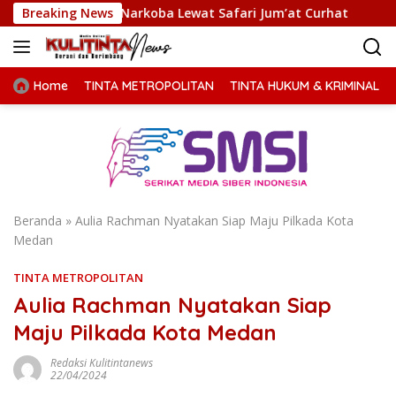
Langsung
angi Narkoba Lewat Safari Jum’at Curhat
Breaking News
PERADIPROF G
ke
konten
Home
TINTA METROPOLITAN
TINTA HUKUM & KRIMINAL
Beranda
»
Aulia Rachman Nyatakan Siap Maju Pilkada Kota
Medan
TINTA METROPOLITAN
Aulia Rachman Nyatakan Siap
Maju Pilkada Kota Medan
Redaksi Kulitintanews
22/04/2024