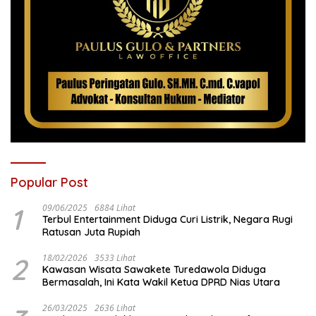
Popular Post
1
09/06/2025
6884 Lihat
Terbul Entertainment Diduga Curi Listrik, Negara Rugi
Ratusan Juta Rupiah
2
18/02/2026
3533 Lihat
Kawasan Wisata Sawakete Turedawola Diduga
Bermasalah, Ini Kata Wakil Ketua DPRD Nias Utara
26/03/2025
2636 Lihat