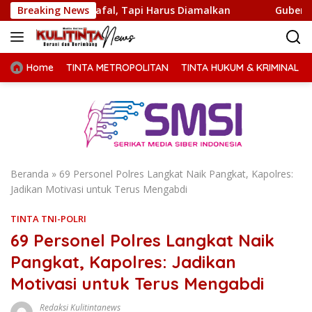
Langsung
Dihafal, Tapi Harus Diamalkan
Breaking News
Gubernur Bobby Nasutio
ke
konten
Home
TINTA METROPOLITAN
TINTA HUKUM & KRIMINAL
Beranda
»
69 Personel Polres Langkat Naik Pangkat, Kapolres:
Jadikan Motivasi untuk Terus Mengabdi
TINTA TNI-POLRI
69 Personel Polres Langkat Naik
Pangkat, Kapolres: Jadikan
Motivasi untuk Terus Mengabdi
Redaksi Kulitintanews