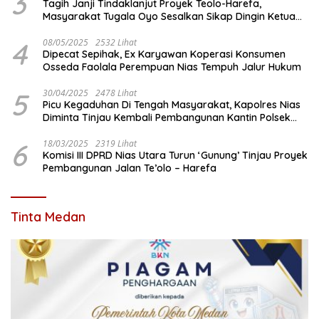
3
Tagih Janji Tindaklanjut Proyek Teolo-Harefa,
Masyarakat Tugala Oyo Sesalkan Sikap Dingin Ketua
Komisi III DPRD Nias Utara
4
08/05/2025
2532 Lihat
Dipecat Sepihak, Ex Karyawan Koperasi Konsumen
Osseda Faolala Perempuan Nias Tempuh Jalur Hukum
5
30/04/2025
2478 Lihat
Picu Kegaduhan Di Tengah Masyarakat, Kapolres Nias
Diminta Tinjau Kembali Pembangunan Kantin Polsek
Lotu
6
18/03/2025
2319 Lihat
Komisi III DPRD Nias Utara Turun ‘Gunung’ Tinjau Proyek
Pembangunan Jalan Te’olo – Harefa
Tinta Medan