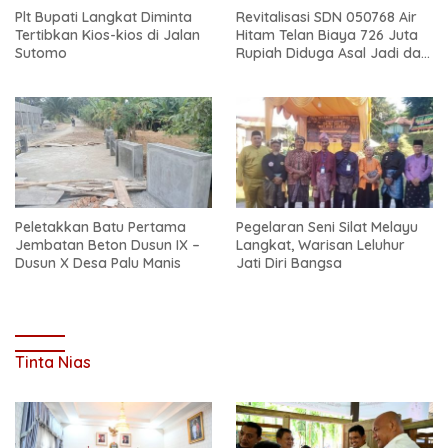
Plt Bupati Langkat Diminta
Revitalisasi SDN 050768 Air
Tertibkan Kios-kios di Jalan
Hitam Telan Biaya 726 Juta
Sutomo
Rupiah Diduga Asal Jadi dan
Sarat Korupsi
Peletakkan Batu Pertama
Pegelaran Seni Silat Melayu
Jembatan Beton Dusun IX –
Langkat, Warisan Leluhur
Dusun X Desa Palu Manis
Jati Diri Bangsa
Tinta Nias