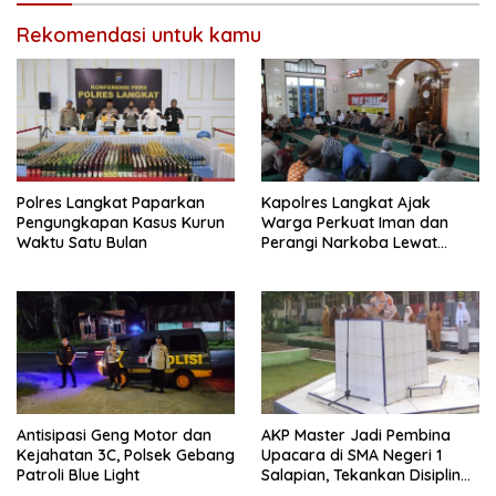
Rekomendasi untuk kamu
Polres Langkat Paparkan
Kapolres Langkat Ajak
Pengungkapan Kasus Kurun
Warga Perkuat Iman dan
Waktu Satu Bulan
Perangi Narkoba Lewat
Safari Jum’at Curhat
Antisipasi Geng Motor dan
AKP Master Jadi Pembina
Kejahatan 3C, Polsek Gebang
Upacara di SMA Negeri 1
Patroli Blue Light
Salapian, Tekankan Disiplin
dan Bahaya Narkoba