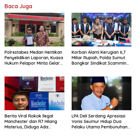
Baca Juga
Polrestabes Medan Hentikan
Korban Alami Kerugian 6,7
Penyelidikan Laporan, Kuasa
Miliar Rupiah, Polda Sumut
Hukum Pelapor Minta Gelar
Bongkar Sindikat Scamming
Perkara
Internasional di Apartemen
Medan
Berita Viral Rokok Ilegal
LPA Deli Serdang Apresiasi
Manchester dan R7 Hilang
Vonis Seumur Hidup Dua
Misterius, Diduga Ada
Pelaku Utama Pembunuhan
Tekanan Bea Cukai ke Aktor
Pelajar di Lubuk Pakam