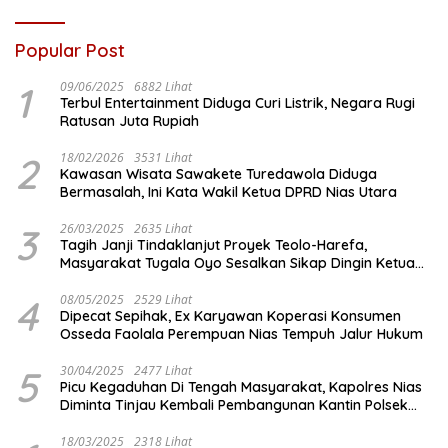
Popular Post
1
09/06/2025
6882 Lihat
Terbul Entertainment Diduga Curi Listrik, Negara Rugi
Ratusan Juta Rupiah
2
18/02/2026
3531 Lihat
Kawasan Wisata Sawakete Turedawola Diduga
Bermasalah, Ini Kata Wakil Ketua DPRD Nias Utara
3
26/03/2025
2635 Lihat
Tagih Janji Tindaklanjut Proyek Teolo-Harefa,
Masyarakat Tugala Oyo Sesalkan Sikap Dingin Ketua
Komisi III DPRD Nias Utara
4
08/05/2025
2529 Lihat
Dipecat Sepihak, Ex Karyawan Koperasi Konsumen
Osseda Faolala Perempuan Nias Tempuh Jalur Hukum
5
30/04/2025
2477 Lihat
Picu Kegaduhan Di Tengah Masyarakat, Kapolres Nias
Diminta Tinjau Kembali Pembangunan Kantin Polsek
Lotu
18/03/2025
2318 Lihat