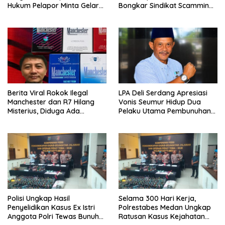
Hukum Pelapor Minta Gelar
Bongkar Sindikat Scamming
Perkara
Internasional di Apartemen
Medan
Berita Viral Rokok Ilegal
LPA Deli Serdang Apresiasi
Manchester dan R7 Hilang
Vonis Seumur Hidup Dua
Misterius, Diduga Ada
Pelaku Utama Pembunuhan
Tekanan Bea Cukai ke Aktor
Pelajar di Lubuk Pakam
Rokok Ilegal
Polisi Ungkap Hasil
Selama 300 Hari Kerja,
Penyelidikan Kasus Ex Istri
Polrestabes Medan Ungkap
Anggota Polri Tewas Bunuh
Ratusan Kasus Kejahatan