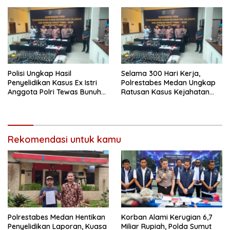
Rokok Ilegal
Polisi Ungkap Hasil
Selama 300 Hari Kerja,
Penyelidikan Kasus Ex Istri
Polrestabes Medan Ungkap
Anggota Polri Tewas Bunuh
Ratusan Kasus Kejahatan
Diri di Komplek Bumi Asri
Jalanan
Medan
Rekomendasi untuk kamu
Polrestabes Medan Hentikan
Korban Alami Kerugian 6,7
Penyelidikan Laporan, Kuasa
Miliar Rupiah, Polda Sumut