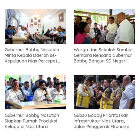
Gubernur Bobby Nasution
Warga dan Sekolah Sambut
Minta Kepala Daerah se-
Gembira Rencana Gubernur
Kepulauan Nias Percepat
Bobby Bangun SD Negeri
Usulan BKP 2027
Lasara di Nias Utara
Gubernur Bobby Nasution
Gubsu Bobby Prioritaskan
Siapkan Rumah Produksi
Infrastruktur Nias Utara,
Kelapa di Nias Utara
Jalan Penggerak Ekonomi
Mulai Dibenahi