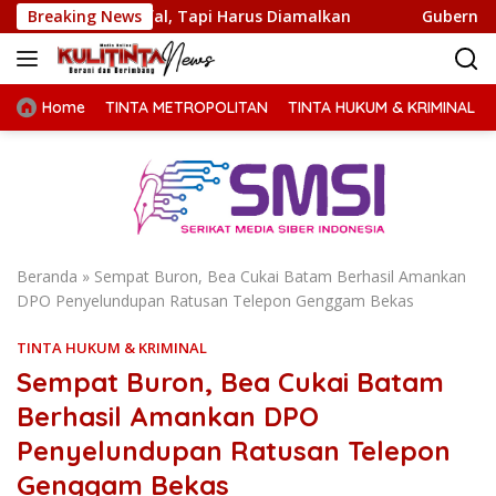
Langsung
afal, Tapi Harus Diamalkan
Breaking News
Gubernur Bobby Nasution M
ke
konten
Home
TINTA METROPOLITAN
TINTA HUKUM & KRIMINAL
Beranda
»
Sempat Buron, Bea Cukai Batam Berhasil Amankan
DPO Penyelundupan Ratusan Telepon Genggam Bekas
TINTA HUKUM & KRIMINAL
Sempat Buron, Bea Cukai Batam
Berhasil Amankan DPO
Penyelundupan Ratusan Telepon
Genggam Bekas