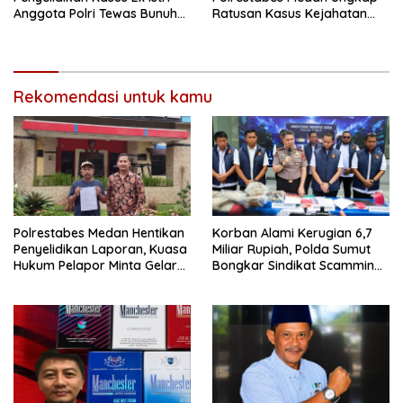
Anggota Polri Tewas Bunuh
Ratusan Kasus Kejahatan
Diri di Komplek Bumi Asri
Jalanan
Medan
Rekomendasi untuk kamu
Polrestabes Medan Hentikan
Korban Alami Kerugian 6,7
Penyelidikan Laporan, Kuasa
Miliar Rupiah, Polda Sumut
Hukum Pelapor Minta Gelar
Bongkar Sindikat Scamming
Perkara
Internasional di Apartemen
Medan