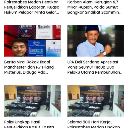
Polrestabes Medan Hentikan
Korban Alami Kerugian 6,7
Penyelidikan Laporan, Kuasa
Miliar Rupiah, Polda Sumut
Hukum Pelapor Minta Gelar
Bongkar Sindikat Scamming
Perkara
Internasional di Apartemen
Medan
Berita Viral Rokok Ilegal
LPA Deli Serdang Apresiasi
Manchester dan R7 Hilang
Vonis Seumur Hidup Dua
Misterius, Diduga Ada
Pelaku Utama Pembunuhan
Tekanan Bea Cukai ke Aktor
Pelajar di Lubuk Pakam
Rokok Ilegal
Polisi Ungkap Hasil
Selama 300 Hari Kerja,
Penyelidikan Kasus Ex Istri
Polrestabes Medan Ungkap