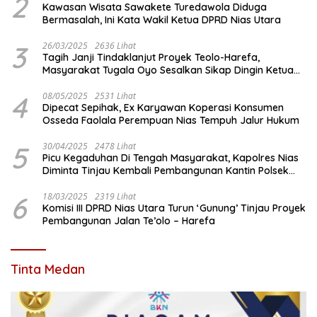
2
Kawasan Wisata Sawakete Turedawola Diduga
Bermasalah, Ini Kata Wakil Ketua DPRD Nias Utara
3
26/03/2025
2636 Lihat
Tagih Janji Tindaklanjut Proyek Teolo-Harefa,
Masyarakat Tugala Oyo Sesalkan Sikap Dingin Ketua
Komisi III DPRD Nias Utara
4
08/05/2025
2531 Lihat
Dipecat Sepihak, Ex Karyawan Koperasi Konsumen
Osseda Faolala Perempuan Nias Tempuh Jalur Hukum
5
30/04/2025
2478 Lihat
Picu Kegaduhan Di Tengah Masyarakat, Kapolres Nias
Diminta Tinjau Kembali Pembangunan Kantin Polsek
Lotu
6
18/03/2025
2319 Lihat
Komisi III DPRD Nias Utara Turun ‘Gunung’ Tinjau Proyek
Pembangunan Jalan Te’olo – Harefa
Tinta Medan