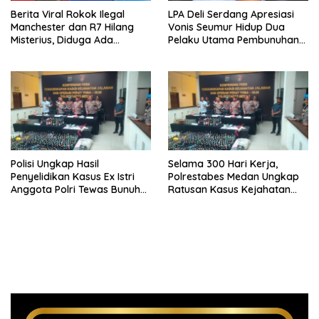
Berita Viral Rokok Ilegal
LPA Deli Serdang Apresiasi
Manchester dan R7 Hilang
Vonis Seumur Hidup Dua
Misterius, Diduga Ada
Pelaku Utama Pembunuhan
Tekanan Bea Cukai ke Aktor
Pelajar di Lubuk Pakam
Rokok Ilegal
Polisi Ungkap Hasil
Selama 300 Hari Kerja,
Penyelidikan Kasus Ex Istri
Polrestabes Medan Ungkap
Anggota Polri Tewas Bunuh
Ratusan Kasus Kejahatan
Diri di Komplek Bumi Asri
Jalanan
Medan