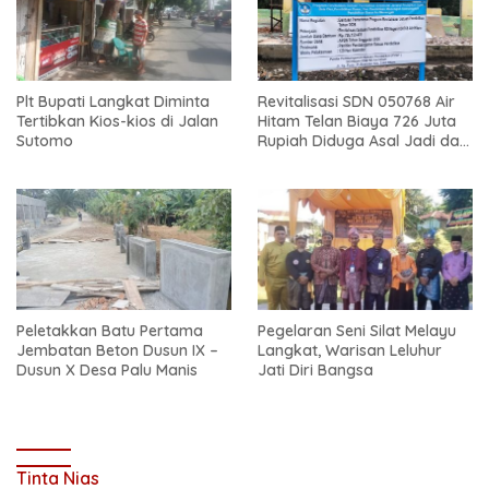
Plt Bupati Langkat Diminta
Revitalisasi SDN 050768 Air
Tertibkan Kios-kios di Jalan
Hitam Telan Biaya 726 Juta
Sutomo
Rupiah Diduga Asal Jadi dan
Sarat Korupsi
Peletakkan Batu Pertama
Pegelaran Seni Silat Melayu
Jembatan Beton Dusun IX –
Langkat, Warisan Leluhur
Dusun X Desa Palu Manis
Jati Diri Bangsa
Tinta Nias