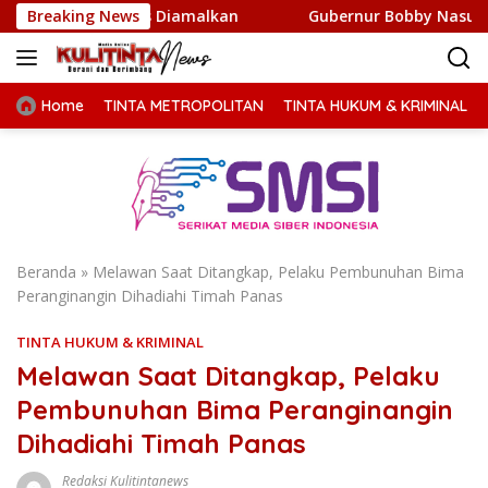
Langsung
 Harus Diamalkan
Breaking News
Gubernur Bobby Nasution Minta Kepa
ke
konten
Home
TINTA METROPOLITAN
TINTA HUKUM & KRIMINAL
Beranda
»
Melawan Saat Ditangkap, Pelaku Pembunuhan Bima
Peranginangin Dihadiahi Timah Panas
TINTA HUKUM & KRIMINAL
Melawan Saat Ditangkap, Pelaku
Pembunuhan Bima Peranginangin
Dihadiahi Timah Panas
Redaksi Kulitintanews