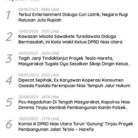
1
09/06/2025
6884 Lihat
Terbul Entertainment Diduga Curi Listrik, Negara Rugi
Ratusan Juta Rupiah
2
18/02/2026
3533 Lihat
Kawasan Wisata Sawakete Turedawola Diduga
Bermasalah, Ini Kata Wakil Ketua DPRD Nias Utara
3
26/03/2025
2636 Lihat
Tagih Janji Tindaklanjut Proyek Teolo-Harefa,
Masyarakat Tugala Oyo Sesalkan Sikap Dingin Ketua
Komisi III DPRD Nias Utara
4
08/05/2025
2532 Lihat
Dipecat Sepihak, Ex Karyawan Koperasi Konsumen
Osseda Faolala Perempuan Nias Tempuh Jalur Hukum
5
30/04/2025
2478 Lihat
Picu Kegaduhan Di Tengah Masyarakat, Kapolres Nias
Diminta Tinjau Kembali Pembangunan Kantin Polsek
Lotu
6
18/03/2025
2319 Lihat
Komisi III DPRD Nias Utara Turun ‘Gunung’ Tinjau Proyek
Pembangunan Jalan Te’olo – Harefa