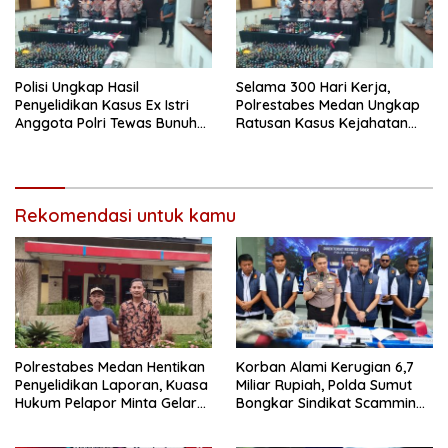
Polisi Ungkap Hasil
Selama 300 Hari Kerja,
Penyelidikan Kasus Ex Istri
Polrestabes Medan Ungkap
Anggota Polri Tewas Bunuh
Ratusan Kasus Kejahatan
Diri di Komplek Bumi Asri
Jalanan
Medan
Rekomendasi untuk kamu
Polrestabes Medan Hentikan
Korban Alami Kerugian 6,7
Penyelidikan Laporan, Kuasa
Miliar Rupiah, Polda Sumut
Hukum Pelapor Minta Gelar
Bongkar Sindikat Scamming
Perkara
Internasional di Apartemen
Medan