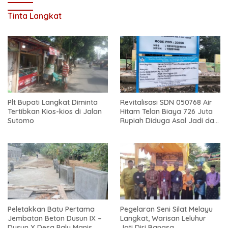
Tinta Langkat
Plt Bupati Langkat Diminta
Revitalisasi SDN 050768 Air
Tertibkan Kios-kios di Jalan
Hitam Telan Biaya 726 Juta
Sutomo
Rupiah Diduga Asal Jadi dan
Sarat Korupsi
Peletakkan Batu Pertama
Pegelaran Seni Silat Melayu
Jembatan Beton Dusun IX –
Langkat, Warisan Leluhur
Dusun X Desa Palu Manis
Jati Diri Bangsa