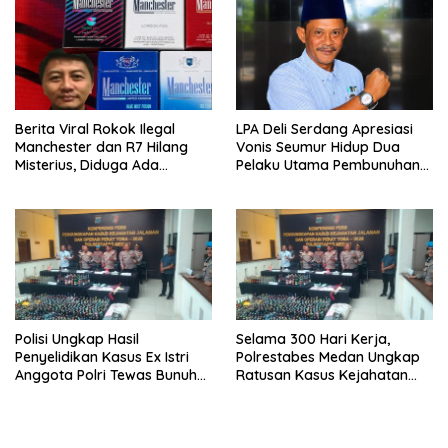
Berita Viral Rokok Ilegal
LPA Deli Serdang Apresiasi
Manchester dan R7 Hilang
Vonis Seumur Hidup Dua
Misterius, Diduga Ada
Pelaku Utama Pembunuhan
Tekanan Bea Cukai ke Aktor
Pelajar di Lubuk Pakam
Rokok Ilegal
Polisi Ungkap Hasil
Selama 300 Hari Kerja,
Penyelidikan Kasus Ex Istri
Polrestabes Medan Ungkap
Anggota Polri Tewas Bunuh
Ratusan Kasus Kejahatan
Diri di Komplek Bumi Asri
Jalanan
Medan