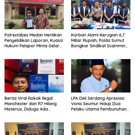
Polrestabes Medan Hentikan
Korban Alami Kerugian 6,7
Penyelidikan Laporan, Kuasa
Miliar Rupiah, Polda Sumut
Hukum Pelapor Minta Gelar
Bongkar Sindikat Scamming
Perkara
Internasional di Apartemen
Medan
Berita Viral Rokok Ilegal
LPA Deli Serdang Apresiasi
Manchester dan R7 Hilang
Vonis Seumur Hidup Dua
Misterius, Diduga Ada
Pelaku Utama Pembunuhan
Tekanan Bea Cukai ke Aktor
Pelajar di Lubuk Pakam
Rokok Ilegal