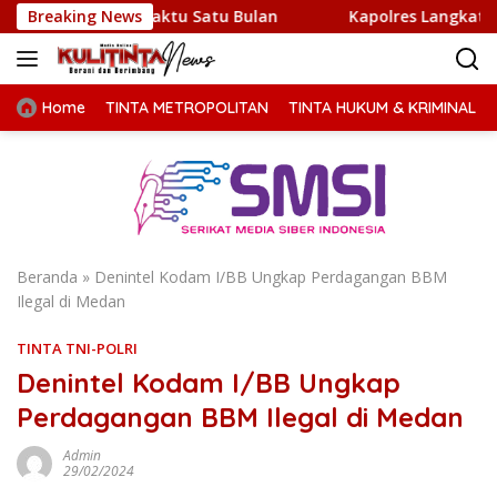
Langsung
run Waktu Satu Bulan
Breaking News
Kapolres Langkat Ajak Warga Pe
ke
konten
Home
TINTA METROPOLITAN
TINTA HUKUM & KRIMINAL
Beranda
»
Denintel Kodam I/BB Ungkap Perdagangan BBM
Ilegal di Medan
TINTA TNI-POLRI
Denintel Kodam I/BB Ungkap
Perdagangan BBM Ilegal di Medan
Admin
29/02/2024