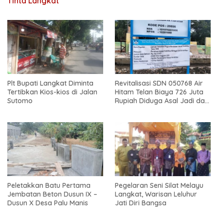
Tinta Langkat
Plt Bupati Langkat Diminta
Revitalisasi SDN 050768 Air
Tertibkan Kios-kios di Jalan
Hitam Telan Biaya 726 Juta
Sutomo
Rupiah Diduga Asal Jadi dan
Sarat Korupsi
Peletakkan Batu Pertama
Pegelaran Seni Silat Melayu
Jembatan Beton Dusun IX –
Langkat, Warisan Leluhur
Dusun X Desa Palu Manis
Jati Diri Bangsa