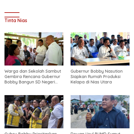
Tinta Nias
Warga dan Sekolah Sambut
Gubernur Bobby Nasution
Gembira Rencana Gubernur
Siapkan Rumah Produksi
Bobby Bangun SD Negeri
Kelapa di Nias Utara
Lasara di Nias Utara
Gubsu Bobby Prioritaskan
Dewan Usul BUMD Sumut