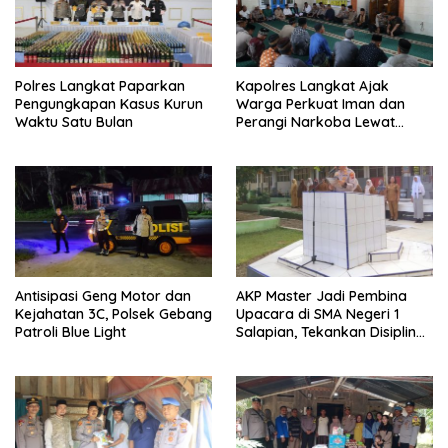
Polres Langkat Paparkan
Kapolres Langkat Ajak
Pengungkapan Kasus Kurun
Warga Perkuat Iman dan
Waktu Satu Bulan
Perangi Narkoba Lewat
Safari Jum’at Curhat
Antisipasi Geng Motor dan
AKP Master Jadi Pembina
Kejahatan 3C, Polsek Gebang
Upacara di SMA Negeri 1
Patroli Blue Light
Salapian, Tekankan Disiplin
dan Bahaya Narkoba