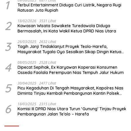
1
09/06/2025
6877 Lihat
Terbul Entertainment Diduga Curi Listrik, Negara Rugi
Ratusan Juta Rupiah
2
18/02/2026
3531 Lihat
Kawasan Wisata Sawakete Turedawola Diduga
Bermasalah, Ini Kata Wakil Ketua DPRD Nias Utara
3
26/03/2025
2632 Lihat
Tagih Janji Tindaklanjut Proyek Teolo-Harefa,
Masyarakat Tugala Oyo Sesalkan Sikap Dingin Ketua
Komisi III DPRD Nias Utara
4
08/05/2025
2528 Lihat
Dipecat Sepihak, Ex Karyawan Koperasi Konsumen
Osseda Faolala Perempuan Nias Tempuh Jalur Hukum
5
30/04/2025
2477 Lihat
Picu Kegaduhan Di Tengah Masyarakat, Kapolres Nias
Diminta Tinjau Kembali Pembangunan Kantin Polsek
Lotu
6
18/03/2025
2315 Lihat
Komisi III DPRD Nias Utara Turun ‘Gunung’ Tinjau Proyek
Pembangunan Jalan Te’olo – Harefa