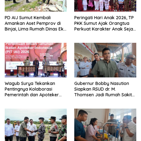
PD AIJ Sumut Kembali
Peringati Hari Anak 2026, TP
Amankan Aset Pemprov di
PKK Sumut Ajak Orangtua
Binjai, Lima Rumah Dinas Eks
Perkuat Karakter Anak Sejak
Bioskop Ria Dibongkar
dari Keluarga
Wagub Surya Tekankan
Gubernur Bobby Nasution
Pentingnya Kolaborasi
Siapkan RSUD dr. M.
Pemerintah dan Apoteker
Thomsen Jadi Rumah Sakit
Hadapi Tantangan
Regional Kepulauan Nias
Kesehatan Global