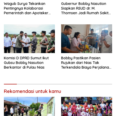
Wagub Surya Tekankan
Gubernur Bobby Nasution
Pentingnya Kolaborasi
Siapkan RSUD dr. M.
Pemerintah dan Apoteker
Thomsen Jadi Rumah Sakit
Hadapi Tantangan
Regional Kepulauan Nias
Kesehatan Global
Komisi D DPRD Sumut Ikut
Bobby Pastikan Pasien
Gubsu Bobby Nasution
Rujukan dari Nias Tak
Berkantor di Pulau Nias
Terkendala Biaya Perjalanan
dan Rumah Singgah di
Medan
Rekomendasi untuk kamu