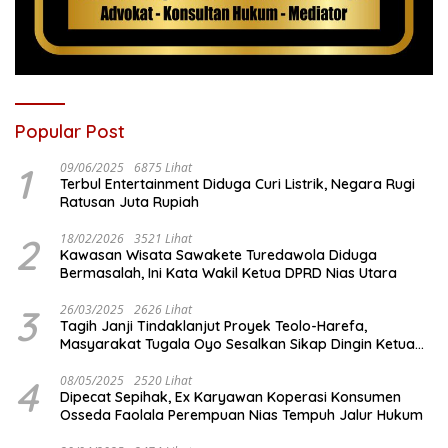
Popular Post
1
09/06/2025
6875 Lihat
Terbul Entertainment Diduga Curi Listrik, Negara Rugi
Ratusan Juta Rupiah
2
18/02/2026
3521 Lihat
Kawasan Wisata Sawakete Turedawola Diduga
Bermasalah, Ini Kata Wakil Ketua DPRD Nias Utara
3
26/03/2025
2626 Lihat
Tagih Janji Tindaklanjut Proyek Teolo-Harefa,
Masyarakat Tugala Oyo Sesalkan Sikap Dingin Ketua
Komisi III DPRD Nias Utara
4
08/05/2025
2520 Lihat
Dipecat Sepihak, Ex Karyawan Koperasi Konsumen
Osseda Faolala Perempuan Nias Tempuh Jalur Hukum