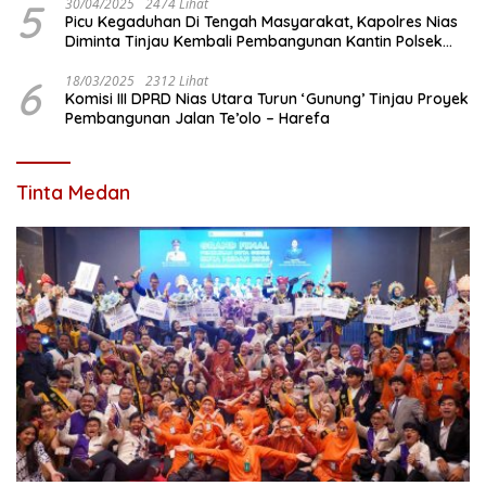
5
30/04/2025
2474 Lihat
Picu Kegaduhan Di Tengah Masyarakat, Kapolres Nias
Diminta Tinjau Kembali Pembangunan Kantin Polsek
Lotu
6
18/03/2025
2312 Lihat
Komisi III DPRD Nias Utara Turun ‘Gunung’ Tinjau Proyek
Pembangunan Jalan Te’olo – Harefa
Tinta Medan