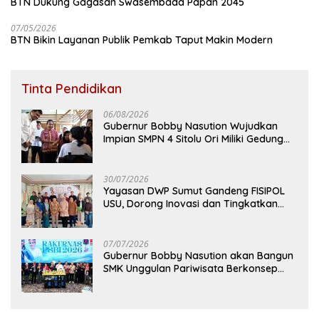
BTN Dukung Gagasan Swasembada Papan 2045
07/05/2026
BTN Bikin Layanan Publik Pemkab Taput Makin Modern
Tinta Pendidikan
06/08/2026
Gubernur Bobby Nasution Wujudkan
Impian SMPN 4 Sitolu Ori Miliki Gedung
Permanen
30/07/2026
Yayasan DWP Sumut Gandeng FISIPOL
USU, Dorong Inovasi dan Tingkatkan
Mutu Pendidikan
07/07/2026
Gubernur Bobby Nasution akan Bangun
SMK Unggulan Pariwisata Berkonsep
Boarding School di Samosir