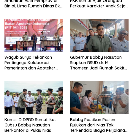
Amankan Aset Pemprov di
PKK Sumut Ajak Orangtua
Binjai, Lima Rumah Dinas Eks
Perkuat Karakter Anak Sejak
Bioskop Ria Dibongkar
dari Keluarga
Wagub Surya Tekankan
Gubernur Bobby Nasution
Pentingnya Kolaborasi
Siapkan RSUD dr. M.
Pemerintah dan Apoteker
Thomsen Jadi Rumah Sakit
Hadapi Tantangan
Regional Kepulauan Nias
Kesehatan Global
Komisi D DPRD Sumut Ikut
Bobby Pastikan Pasien
Gubsu Bobby Nasution
Rujukan dari Nias Tak
Berkantor di Pulau Nias
Terkendala Biaya Perjalanan