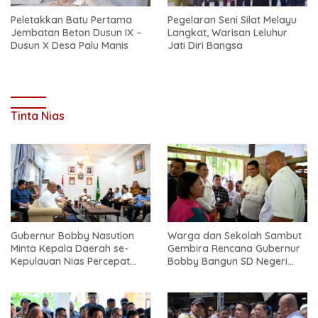
Peletakkan Batu Pertama
Pegelaran Seni Silat Melayu
Jembatan Beton Dusun IX –
Langkat, Warisan Leluhur
Dusun X Desa Palu Manis
Jati Diri Bangsa
Tinta Nias
Gubernur Bobby Nasution
Warga dan Sekolah Sambut
Minta Kepala Daerah se-
Gembira Rencana Gubernur
Kepulauan Nias Percepat
Bobby Bangun SD Negeri
Usulan BKP 2027
Lasara di Nias Utara