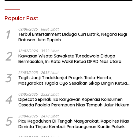
Popular Post
1
09/06/2025
6884 Lihat
Terbul Entertainment Diduga Curi Listrik, Negara Rugi
Ratusan Juta Rupiah
2
18/02/2026
3533 Lihat
Kawasan Wisata Sawakete Turedawola Diduga
Bermasalah, Ini Kata Wakil Ketua DPRD Nias Utara
3
26/03/2025
2636 Lihat
Tagih Janji Tindaklanjut Proyek Teolo-Harefa,
Masyarakat Tugala Oyo Sesalkan Sikap Dingin Ketua
Komisi III DPRD Nias Utara
4
08/05/2025
2532 Lihat
Dipecat Sepihak, Ex Karyawan Koperasi Konsumen
Osseda Faolala Perempuan Nias Tempuh Jalur Hukum
5
30/04/2025
2478 Lihat
Picu Kegaduhan Di Tengah Masyarakat, Kapolres Nias
Diminta Tinjau Kembali Pembangunan Kantin Polsek
Lotu