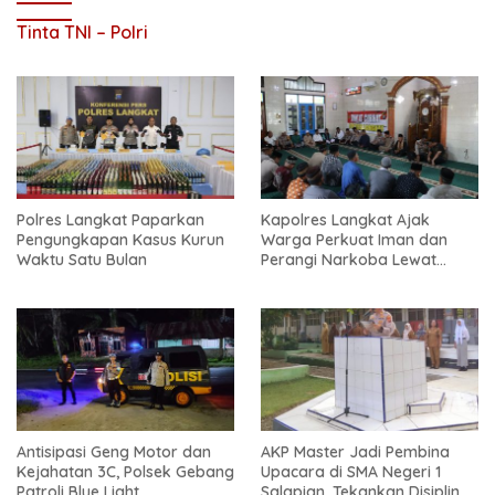
Tinta TNI – Polri
Polres Langkat Paparkan
Kapolres Langkat Ajak
Pengungkapan Kasus Kurun
Warga Perkuat Iman dan
Waktu Satu Bulan
Perangi Narkoba Lewat
Safari Jum’at Curhat
Antisipasi Geng Motor dan
AKP Master Jadi Pembina
Kejahatan 3C, Polsek Gebang
Upacara di SMA Negeri 1
Patroli Blue Light
Salapian, Tekankan Disiplin