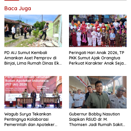
Baca Juga
PD AIJ Sumut Kembali
Peringati Hari Anak 2026, TP
Amankan Aset Pemprov di
PKK Sumut Ajak Orangtua
Binjai, Lima Rumah Dinas Eks
Perkuat Karakter Anak Sejak
Bioskop Ria Dibongkar
dari Keluarga
Wagub Surya Tekankan
Gubernur Bobby Nasution
Pentingnya Kolaborasi
Siapkan RSUD dr. M.
Pemerintah dan Apoteker
Thomsen Jadi Rumah Sakit
Hadapi Tantangan
Regional Kepulauan Nias