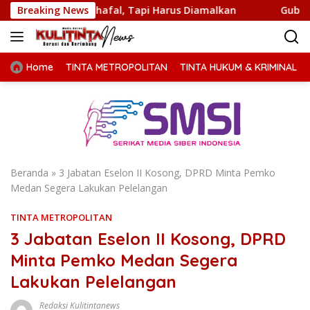
Langsung
r Dihafal, Tapi Harus Diamalkan
Breaking News
Gubernur Bobby Nasu
ke
konten
Home
TINTA METROPOLITAN
TINTA HUKUM & KRIMINAL
Beranda
»
3 Jabatan Eselon II Kosong, DPRD Minta Pemko
Medan Segera Lakukan Pelelangan
TINTA METROPOLITAN
3 Jabatan Eselon II Kosong, DPRD
Minta Pemko Medan Segera
Lakukan Pelelangan
Redaksi Kulitintanews