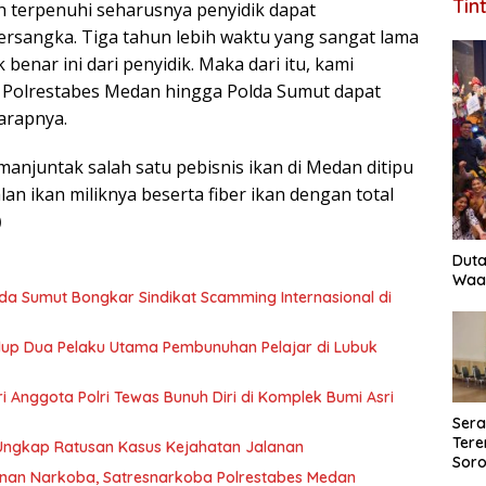
Tin
ah terpenuhi seharusnya penyidik dapat
ersangka. Tiga tahun lebih waktu yang sangat lama
enar ini dari penyidik. Maka dari itu, kami
t Polrestabes Medan hingga Polda Sumut dapat
arapnya.
manjuntak salah satu pebisnis ikan di Medan ditipu
lan ikan miliknya beserta fiber ikan dengan total
)
Duta
Waas
olda Sumut Bongkar Sindikat Scamming Internasional di
idup Dua Pelaku Utama Pembunuhan Pelajar di Lubuk
tri Anggota Polri Tewas Bunuh Diri di Komplek Bumi Asri
Ser
Tere
 Ungkap Ratusan Kasus Kejahatan Jalanan
Soro
nan Narkoba, Satresnarkoba Polrestabes Medan
Perk