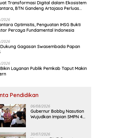
uat Transformasi Digital dalam Ekosistem
ntara, BTN Gandeng Artajasa Perluas
anan
6/2026
ntara Optimistis, Penguatan IHSG Bukti
stor Percaya Fundamental Indonesia
5/2026
 Dukung Gagasan Swasembada Papan
5
5/2026
Bikin Layanan Publik Pemkab Taput Makin
ern
inta Pendidikan
06/08/2026
Gubernur Bobby Nasution
Wujudkan Impian SMPN 4
Sitolu Ori Miliki Gedung
Permanen
30/07/2026