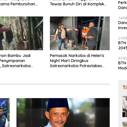
Perk
Utama Pembunuhan
Tewas Bunuh Diri di Komplek
Dana
di Lubuk Pakam
Bumi Asri Medan
Lay
14/0
Dana
Inve
21/0
BTN
204
ohon Bambu Jadi
Pemasok Narkoba di Helen’s
07/0
Penyimpanan
Night Mart Diringkus
BTN 
, Satresnarkoba
Satresnarkoba Polrestabes
Mod
abes Medan Bongkar
Medan
aru Peredaran Ganja
T