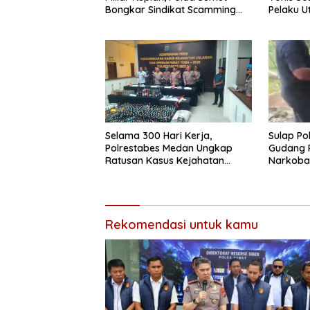
Bongkar Sindikat Scamming
Pelaku 
Internasional di Apartemen
Pelajar 
Medan
Selama 300 Hari Kerja,
Sulap P
Polrestabes Medan Ungkap
Gudang 
Ratusan Kasus Kejahatan
Narkoba
Jalanan
Polrest
Modus B
Rekomendasi untuk kamu