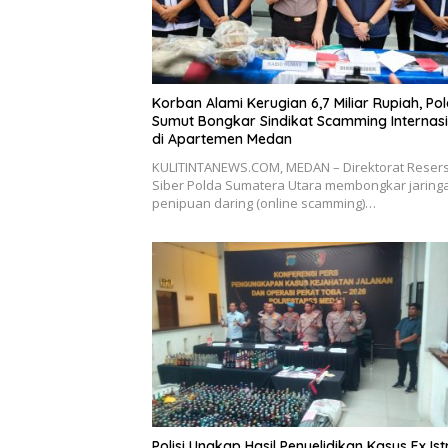
Korban Alami Kerugian 6,7 Miliar Rupiah, Po
Sumut Bongkar Sindikat Scamming Internas
di Apartemen Medan
KULITINTANEWS.COM, MEDAN – Direktorat Reser
Siber Polda Sumatera Utara membongkar jaring
penipuan daring (online scamming)…
Polisi Ungkap Hasil Penyelidikan Kasus Ex Istr