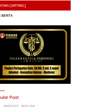
NTAKU [ARTIKEL]
S BERITA
ular Post
09/06/2025
6874 Lihat