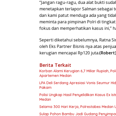
“Jangan ragu-ragu, dua alat bukti sud
menetapkan terlapor Salman sebagai t
dan kami patut menduga ada yang tidak b
meminta para pimpinan Polri di tingka
fokus dan memperhatikan kasus ini,” h
Seperti diketahui sebelumnya, Ratna Si
oleh Eks Partner Bisnis nya atas penjua
kerugian mencapai Rp120 juta.
(Robert
Berita Terkait
Korban Alami Kerugian 6,7 Miliar Rupiah, P
Apartemen Medan
LPA Deli Serdang Apresiasi Vonis Seumur H
Pakam
Polisi Ungkap Hasil Penyelidikan Kasus Ex Is
Medan
Selama 300 Hari Kerja, Polrestabes Medan
Sulap Pohon Bambu Jadi Gudang Penyimpa