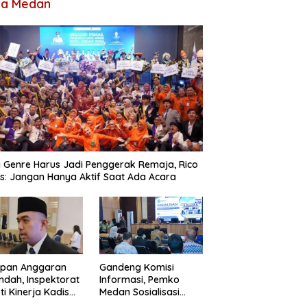
ta Medan
 Genre Harus Jadi Penggerak Remaja, Rico
: Jangan Hanya Aktif Saat Ada Acara
apan Anggaran
Gandeng Komisi
ndah, Inspektorat
Informasi, Pemko
ti Kinerja Kadis
Medan Sosialisasi
imcikataru Medan
Permendagri Nomor 2