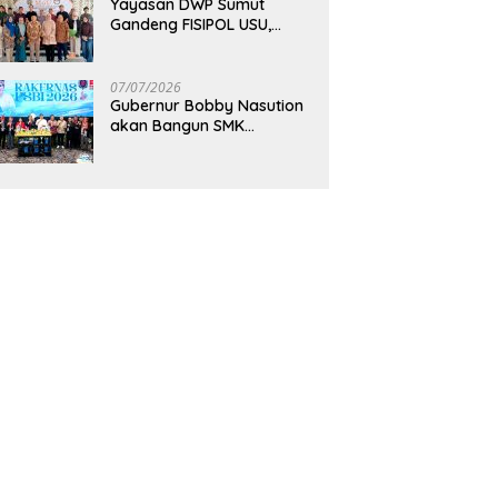
Yayasan DWP Sumut
Gandeng FISIPOL USU,
Dorong Inovasi dan
Tingkatkan Mutu
Pendidikan
07/07/2026
Gubernur Bobby Nasution
akan Bangun SMK
Unggulan Pariwisata
Berkonsep Boarding
School di Samosir