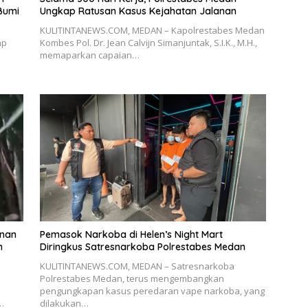
Bumi
Ungkap Ratusan Kasus Kejahatan Jalanan
KULITINTANEWS.COM, MEDAN – Kapolrestabes Medan
ap
Kombes Pol. Dr. Jean Calvijn Simanjuntak, S.I.K., M.H.,
memaparkan capaian…
anan
Pemasok Narkoba di Helen’s Night Mart
n
Diringkus Satresnarkoba Polrestabes Medan
KULITINTANEWS.COM, MEDAN – Satresnarkoba
Polrestabes Medan, terus mengembangkan
pengungkapan kasus peredaran vape narkoba, yang
…
dilakukan…