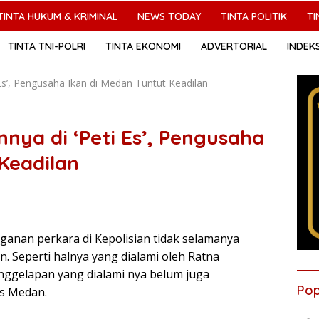
TINTA HUKUM & KRIMINAL
NEWS TODAY
TINTA POLITIK
TI
TINTA TNI-POLRI
TINTA EKONOMI
ADVERTORIAL
INDEK
Es’, Pengusaha Ikan di Medan Tuntut Keadilan
nya di ‘Peti Es’, Pengusaha
Keadilan
anan perkara di Kepolisian tidak selamanya
. Seperti halnya yang dialami oleh Ratna
nggelapan yang dialami nya belum juga
Pop
es Medan.