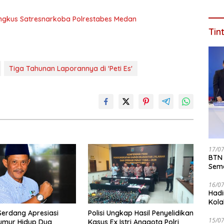
ingkus Satresnarkoba Polrestabes Medan
Tin
Tiga Tahunan Laporannya di 'Peti Es'
17/0
BTN 
Seme
ke 2
16/0
Hadi
Kola
 Serdang Apresiasi
Polisi Ungkap Hasil Penyelidikan
15/0
umur Hidup Dua
Kasus Ex Istri Anggota Polri