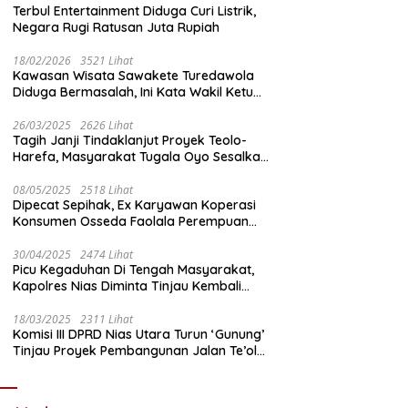
Terbul Entertainment Diduga Curi Listrik,
Negara Rugi Ratusan Juta Rupiah
18/02/2026
3521 Lihat
Kawasan Wisata Sawakete Turedawola
Diduga Bermasalah, Ini Kata Wakil Ketua
DPRD Nias Utara
26/03/2025
2626 Lihat
Tagih Janji Tindaklanjut Proyek Teolo-
Harefa, Masyarakat Tugala Oyo Sesalkan
Sikap Dingin Ketua Komisi III DPRD Nias
Utara
08/05/2025
2518 Lihat
Dipecat Sepihak, Ex Karyawan Koperasi
Konsumen Osseda Faolala Perempuan
Nias Tempuh Jalur Hukum
30/04/2025
2474 Lihat
Picu Kegaduhan Di Tengah Masyarakat,
Kapolres Nias Diminta Tinjau Kembali
Pembangunan Kantin Polsek Lotu
18/03/2025
2311 Lihat
Komisi III DPRD Nias Utara Turun ‘Gunung’
Tinjau Proyek Pembangunan Jalan Te’olo
– Harefa