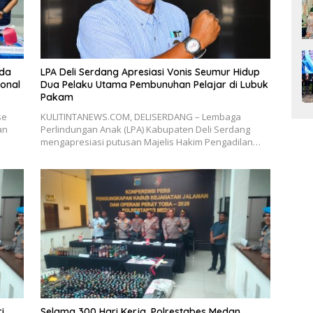
lda
LPA Deli Serdang Apresiasi Vonis Seumur Hidup
ional
Dua Pelaku Utama Pembunuhan Pelajar di Lubuk
Pakam
se
KULITINTANEWS.COM, DELISERDANG – Lembaga
an
Perlindungan Anak (LPA) Kabupaten Deli Serdang
mengapresiasi putusan Majelis Hakim Pengadilan…
i
Selama 300 Hari Kerja, Polrestabes Medan