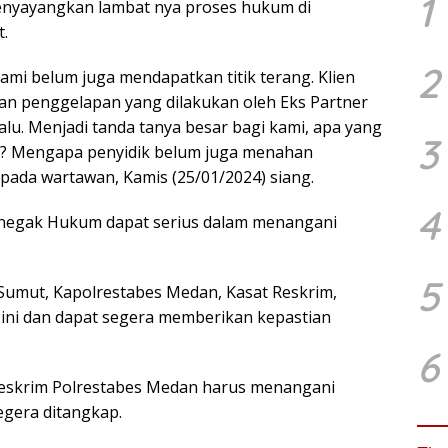
1
nyayangkan lambat nya proses hukum di
.
2
kami belum juga mendapatkan titik terang. Klien
an penggelapan yang dilakukan oleh Eks Partner
lalu. Menjadi tanda tanya besar bagi kami, apa yang
3
ini? Mengapa penyidik belum juga menahan
kepada wartawan, Kamis (25/01/2024) siang.
4
enegak Hukum dapat serius dalam menangani
5
umut, Kapolrestabes Medan, Kasat Reskrim,
ini dan dapat segera memberikan kepastian
6
reskrim Polrestabes Medan harus menangani
egera ditangkap.