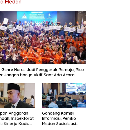
ta Medan
 Genre Harus Jadi Penggerak Remaja, Rico
: Jangan Hanya Aktif Saat Ada Acara
apan Anggaran
Gandeng Komisi
ndah, Inspektorat
Informasi, Pemko
ti Kinerja Kadis
Medan Sosialisasi
imcikataru Medan
Permendagri Nomor 2