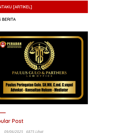
NTAKU [ARTIKEL]
S BERITA
ular Post
09/06/2025
6875 Lihat