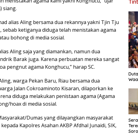
lah menistakan agama kami yakni Konghucu,” ujar
Tin
) siang.
ad alias Aling bersama dua rekannya yakni Tjin Tju
k, sebab ketiganya diduga telah menistakan agama
tau bohong di media sosial.
lias Aling saja yang diamankan, namun dua
Hendrik Barak juga. Karena perbuatan mereka sangat
oa pengnut agama Konghucu,” harap SC.
Duta
Waas
Aling, warga Pekan Baru, Riau bersama dua
 warga Jalan Cokroaminoto Kisaran, dilaporkan ke
karena diduga melakukan penistaan agama (Agama
ng/hoax di media sosial.
 Masyarakat/Dumas yang dilayangkan masyarakat
Ser
pada Kapolres Asahan AKBP Afdhal Junaidi, SIK,
Tere
Soro
Perk