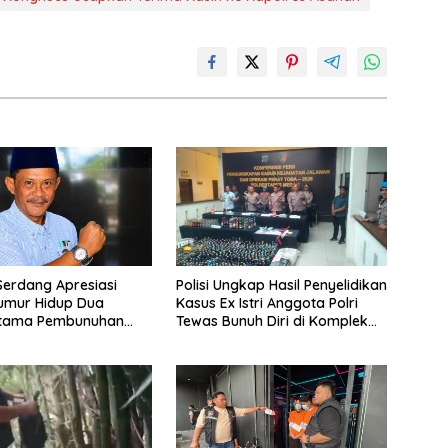
 Serdang Apresiasi
Polisi Ungkap Hasil Penyelidikan
umur Hidup Dua
Kasus Ex Istri Anggota Polri
Utama Pembunuhan
Tewas Bunuh Diri di Komplek
di Lubuk Pakam
Bumi Asri Medan