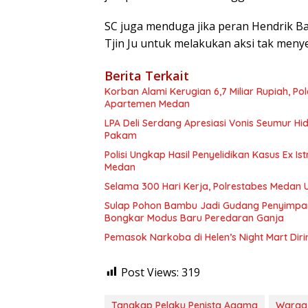
SC juga menduga jika peran Hendrik Ba
Tjin Ju untuk melakukan aksi tak meny
Berita Terkait
Korban Alami Kerugian 6,7 Miliar Rupiah, P
Apartemen Medan
LPA Deli Serdang Apresiasi Vonis Seumur H
Pakam
Polisi Ungkap Hasil Penyelidikan Kasus Ex Is
Medan
Selama 300 Hari Kerja, Polrestabes Medan
Sulap Pohon Bambu Jadi Gudang Penyimpa
Bongkar Modus Baru Peredaran Ganja
Pemasok Narkoba di Helen’s Night Mart Dir
Post Views:
319
Tangkap Pelaku Penista Agama
Warga 