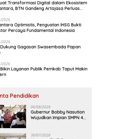
uat Transformasi Digital dalam Ekosistem
ntara, BTN Gandeng Artajasa Perluas
anan
6/2026
ntara Optimistis, Penguatan IHSG Bukti
stor Percaya Fundamental Indonesia
5/2026
 Dukung Gagasan Swasembada Papan
5
5/2026
Bikin Layanan Publik Pemkab Taput Makin
ern
inta Pendidikan
06/08/2026
Gubernur Bobby Nasution
Wujudkan Impian SMPN 4
Sitolu Ori Miliki Gedung
Permanen
30/07/2026