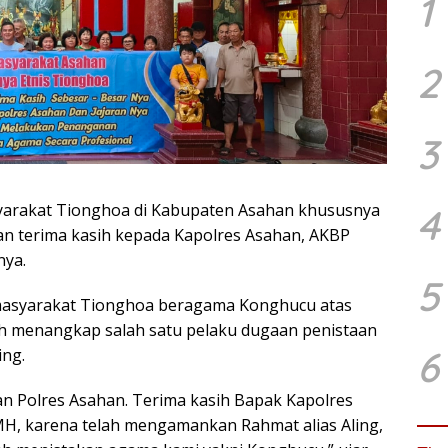
1
2
3
arakat Tionghoa di Kabupaten Asahan khususnya
4
 terima kasih kepada Kapolres Asahan, AKBP
nya.
5
masyarakat Tionghoa beragama Konghucu atas
lah menangkap salah satu pelaku dugaan penistaan
6
ing.
ran Polres Asahan. Terima kasih Bapak Kapolres
MH, karena telah mengamankan Rahmat alias Aling,