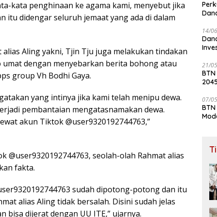
ata-kata penghinaan ke agama kami, menyebut jika
Perk
Dana
n itu didengar seluruh jemaat yang ada di dalam
Lay
14/0
Dana
Inve
alias Aling yakni, Tjin Tju juga melakukan tindakan
p umat dengan menyebarkan berita bohong atau
21/0
BTN
pps group Vh Bodhi Gaya.
204
ngatakan yang intinya jika kami telah menipu dewa.
07/0
BTN 
 terjadi pembantaian mengatasnamakan dewa.
Mod
lewat akun Tiktok @user9320192744763,”
T
tok @user9320192744763, seolah-olah Rahmat alias
kan fakta.
@user9320192744763 sudah dipotong-potong dan itu
at alias Aling tidak bersalah. Disini sudah jelas
 bisa dijerat dengan UU ITE,” ujarnya.