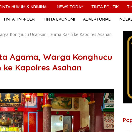
TINTA HUKUM & KRIMINAL
NEWS TODAY
TINTA POLITIK
TI
TINTA TNI-POLRI
TINTA EKONOMI
ADVERTORIAL
INDEK
arga Konghucu Ucapkan Terima Kasih ke Kapolres Asahan
sta Agama, Warga Konghucu
 ke Kapolres Asahan
Pop