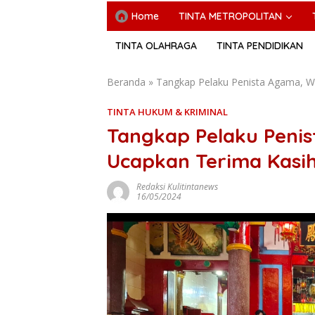
Home
TINTA METROPOLITAN
TINTA OLAHRAGA
TINTA PENDIDIKAN
Beranda
»
Tangkap Pelaku Penista Agama, W
TINTA HUKUM & KRIMINAL
Tangkap Pelaku Peni
Ucapkan Terima Kasih
Redaksi Kulitintanews
16/05/2024