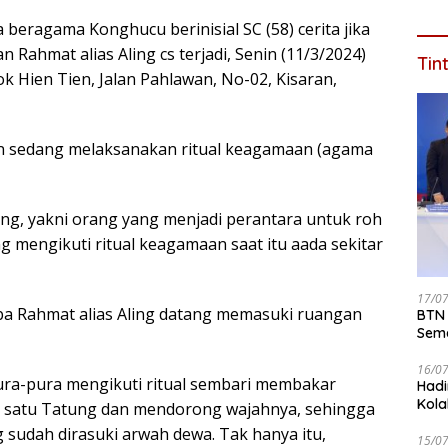
beragama Konghucu berinisial SC (58) cerita jika
Rahmat alias Aling cs terjadi, Senin (11/3/2024)
Tin
ok Hien Tien, Jalan Pahlawan, No-02, Kisaran,
en sedang melaksanakan ritual keagamaan (agama
ng, yakni orang yang menjadi perantara untuk roh
mengikuti ritual keagamaan saat itu aada sekitar
17/0
tiba Rahmat alias Aling datang memasuki ruangan
BTN 
Seme
ke 2
16/0
rpura-pura mengikuti ritual sembari membakar
Hadi
Kola
h satu Tatung dan mendorong wajahnya, sehingga
udah dirasuki arwah dewa. Tak hanya itu,
15/0