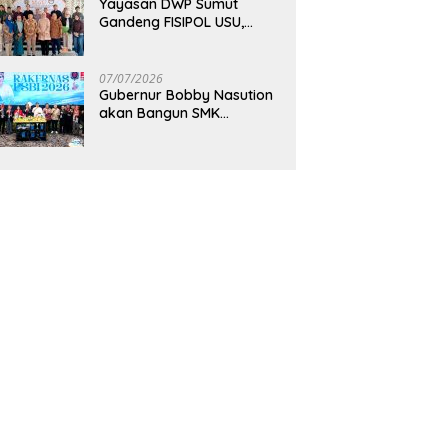
Yayasan DWP Sumut
Gandeng FISIPOL USU,
Dorong Inovasi dan
Tingkatkan Mutu
Pendidikan
07/07/2026
Gubernur Bobby Nasution
akan Bangun SMK
Unggulan Pariwisata
Berkonsep Boarding
School di Samosir