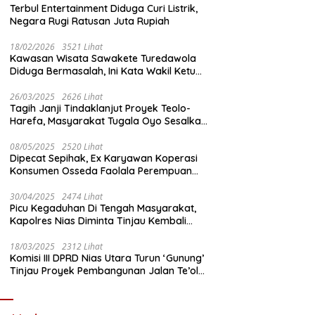
Terbul Entertainment Diduga Curi Listrik,
Negara Rugi Ratusan Juta Rupiah
18/02/2026
3521 Lihat
Kawasan Wisata Sawakete Turedawola
Diduga Bermasalah, Ini Kata Wakil Ketua
DPRD Nias Utara
26/03/2025
2626 Lihat
Tagih Janji Tindaklanjut Proyek Teolo-
Harefa, Masyarakat Tugala Oyo Sesalkan
Sikap Dingin Ketua Komisi III DPRD Nias
Utara
08/05/2025
2520 Lihat
Dipecat Sepihak, Ex Karyawan Koperasi
Konsumen Osseda Faolala Perempuan
Nias Tempuh Jalur Hukum
30/04/2025
2474 Lihat
Picu Kegaduhan Di Tengah Masyarakat,
Kapolres Nias Diminta Tinjau Kembali
Pembangunan Kantin Polsek Lotu
18/03/2025
2312 Lihat
Komisi III DPRD Nias Utara Turun ‘Gunung’
Tinjau Proyek Pembangunan Jalan Te’olo
– Harefa