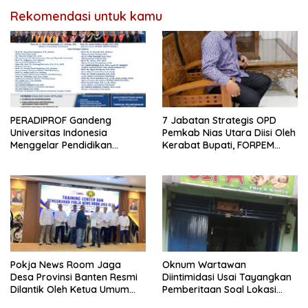
Rekomendasi untuk kamu
PERADIPROF Gandeng
7 Jabatan Strategis OPD
Universitas Indonesia
Pemkab Nias Utara Diisi Oleh
Menggelar Pendidikan
Kerabat Bupati, FORPEM
Khusus Profesi Advokat
FANITARA Menduga adanya
Praktik Nepotisme
Pokja News Room Jaga
Oknum Wartawan
Desa Provinsi Banten Resmi
Diintimidasi Usai Tayangkan
Dilantik Oleh Ketua Umum
Pemberitaan Soal Lokasi
SMSI Pusat
Kusuk Lulur di Brayan