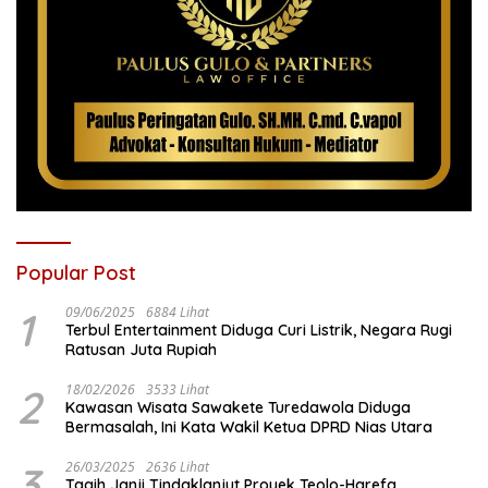
Popular Post
1
09/06/2025
6884 Lihat
Terbul Entertainment Diduga Curi Listrik, Negara Rugi
Ratusan Juta Rupiah
2
18/02/2026
3533 Lihat
Kawasan Wisata Sawakete Turedawola Diduga
Bermasalah, Ini Kata Wakil Ketua DPRD Nias Utara
3
26/03/2025
2636 Lihat
Tagih Janji Tindaklanjut Proyek Teolo-Harefa,