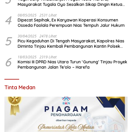
Masyarakat Tugala Oyo Sesalkan Sikap Dingin Ketua
Komisi III DPRD Nias Utara
4
08/05/2025
2531 Lihat
Dipecat Sepihak, Ex Karyawan Koperasi Konsumen
Osseda Faolala Perempuan Nias Tempuh Jalur Hukum
5
30/04/2025
2478 Lihat
Picu Kegaduhan Di Tengah Masyarakat, Kapolres Nias
Diminta Tinjau Kembali Pembangunan Kantin Polsek
Lotu
6
18/03/2025
2319 Lihat
Komisi III DPRD Nias Utara Turun ‘Gunung’ Tinjau Proyek
Pembangunan Jalan Te’olo – Harefa
Tinta Medan