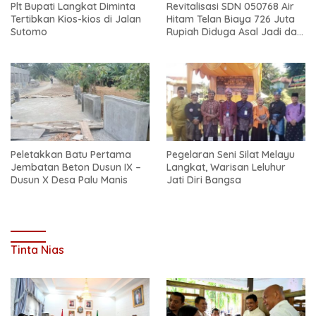
Plt Bupati Langkat Diminta
Revitalisasi SDN 050768 Air
Tertibkan Kios-kios di Jalan
Hitam Telan Biaya 726 Juta
Sutomo
Rupiah Diduga Asal Jadi dan
Sarat Korupsi
Peletakkan Batu Pertama
Pegelaran Seni Silat Melayu
Jembatan Beton Dusun IX –
Langkat, Warisan Leluhur
Dusun X Desa Palu Manis
Jati Diri Bangsa
Tinta Nias