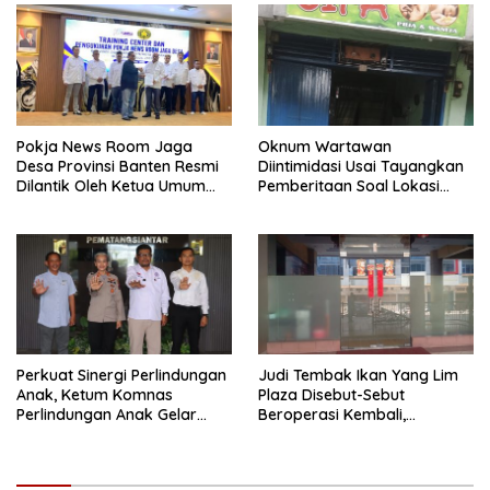
Pokja News Room Jaga
Oknum Wartawan
Desa Provinsi Banten Resmi
Diintimidasi Usai Tayangkan
Dilantik Oleh Ketua Umum
Pemberitaan Soal Lokasi
SMSI Pusat
Kusuk Lulur di Brayan
Perkuat Sinergi Perlindungan
Judi Tembak Ikan Yang Lim
Anak, Ketum Komnas
Plaza Disebut-Sebut
Perlindungan Anak Gelar
Beroperasi Kembali,
Audiensi ke Polres
Ternyata Hoaks
Pematangsiantar