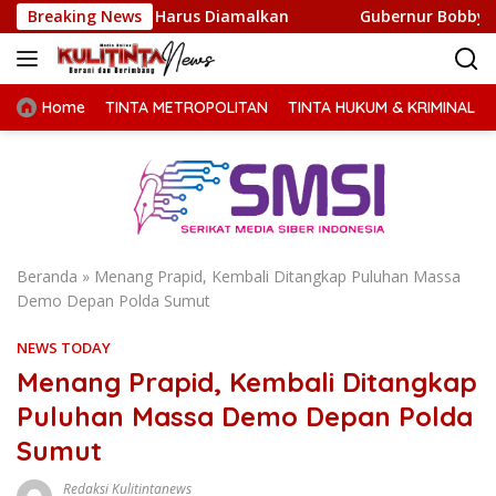
Langsung
Tapi Harus Diamalkan
Breaking News
Gubernur Bobby Nasution Minta 
ke
konten
Home
TINTA METROPOLITAN
TINTA HUKUM & KRIMINAL
Beranda
»
Menang Prapid, Kembali Ditangkap Puluhan Massa
Demo Depan Polda Sumut
NEWS TODAY
Menang Prapid, Kembali Ditangkap
Puluhan Massa Demo Depan Polda
Sumut
Redaksi Kulitintanews