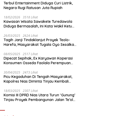
Terbul Entertainment Diduga Curi Listrik,
Negara Rugi Ratusan Juta Rupiah
18/02/2026
3518 Lihat
Kawasan Wisata Sawakete Turedawola
Diduga Bermasalah, Ini Kata Wakil Ketua
DPRD Nias Utara
26/03/2025
2624 Lihat
Tagih Janji Tindaklanjut Proyek Teolo-
Harefa, Masyarakat Tugala Oyo Sesalkan
Sikap Dingin Ketua Komisi III DPRD Nias
Utara
08/05/2025
2517 Lihat
Dipecat Sepihak, Ex Karyawan Koperasi
Konsumen Osseda Faolala Perempuan
Nias Tempuh Jalur Hukum
30/04/2025
2473 Lihat
Picu Kegaduhan Di Tengah Masyarakat,
Kapolres Nias Diminta Tinjau Kembali
Pembangunan Kantin Polsek Lotu
18/03/2025
2307 Lihat
Komisi III DPRD Nias Utara Turun ‘Gunung’
Tinjau Proyek Pembangunan Jalan Te’olo
– Harefa