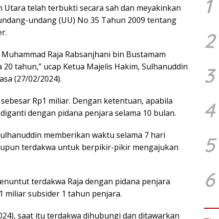
1
h Utara telah terbukti secara sah dan meyakinkan
) undang-undang (UU) No 35 Tahun 2009 tentang
r.
2
a Muhammad Raja Rabsanjhani bin Bustamam
 20 tahun,” ucap Ketua Majelis Hakim, Sulhanuddin
3
asa (27/02/2024).
ebesar Rp1 miliar. Dengan ketentuan, apabila
4
 diganti dengan pidana penjara selama 10 bulan.
ulhanuddin memberikan waktu selama 7 hari
5
upun terdakwa untuk berpikir-pikir mengajukan
6
enuntut terdakwa Raja dengan pidana penjara
miliar subsider 1 tahun penjara.
024), saat itu terdakwa dihubungi dan ditawarkan