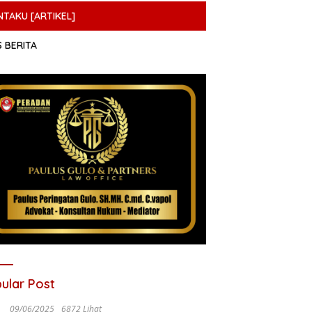
NTAKU [ARTIKEL]
S BERITA
ular Post
09/06/2025
6872 Lihat