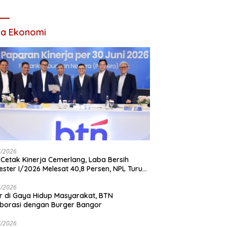
tan Tertinggi Pria
Waas: Kini Mereka
am Keluarga
Berani Bermimpi
Besar
ta Ekonomi
7/2026
Cetak Kinerja Cemerlang, Laba Bersih
ster I/2026 Melesat 40,8 Persen, NPL Turun
,99 Persen
7/2026
r di Gaya Hidup Masyarakat, BTN
borasi dengan Burger Bangor
7/2026