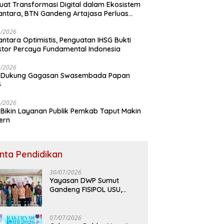
uat Transformasi Digital dalam Ekosistem
ntara, BTN Gandeng Artajasa Perluas
anan
6/2026
ntara Optimistis, Penguatan IHSG Bukti
stor Percaya Fundamental Indonesia
5/2026
 Dukung Gagasan Swasembada Papan
5
5/2026
Bikin Layanan Publik Pemkab Taput Makin
ern
inta Pendidikan
30/07/2026
Yayasan DWP Sumut
Gandeng FISIPOL USU,
Dorong Inovasi dan
Tingkatkan Mutu
Pendidikan
07/07/2026