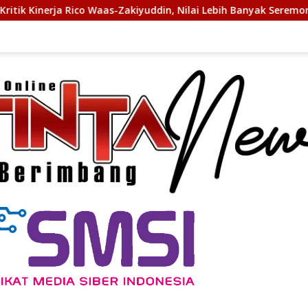
as-Zakiyuddin, Nilai Lebih Banyak Seremonial Ketimbang Menja