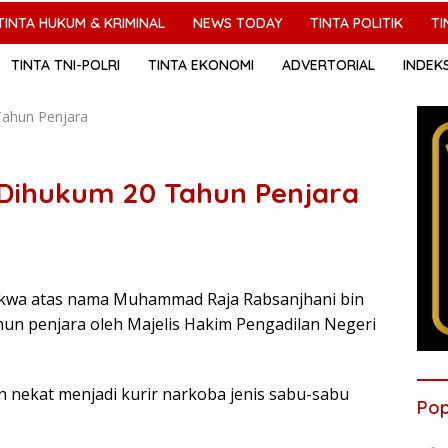
TINTA HUKUM & KRIMINAL
NEWS TODAY
TINTA POLITIK
TI
TINTA TNI-POLRI
TINTA EKONOMI
ADVERTORIAL
INDEK
 Tahun Penjara
 Dihukum 20 Tahun Penjara
kwa atas nama Muhammad Raja Rabsanjhani bin
un penjara oleh Majelis Hakim Pengadilan Negeri
 nekat menjadi kurir narkoba jenis sabu-sabu
Pop