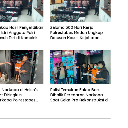
gkap Hasil Penyelidikan
Selama 300 Hari Kerja,
Istri Anggota Polri
Polrestabes Medan Ungkap
nuh Diri di Komplek
Ratusan Kasus Kejahatan
i Medan
Jalanan
Narkoba di Helen’s
Polisi Temukan Fakta Baru
rt Diringkus
Dibalik Peredaran Narkoba
rkoba Polrestabes
Saat Gelar Pra Rekonstruksi di
Helen’s Night Mart