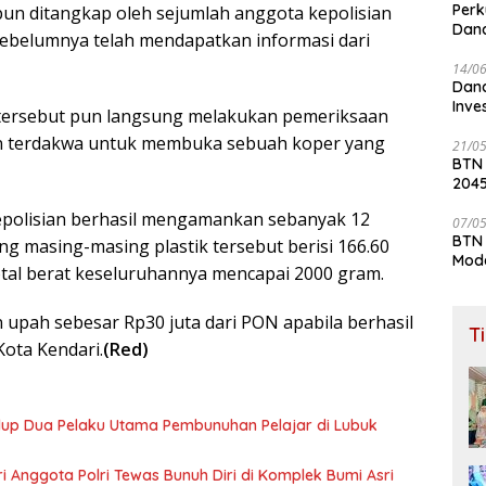
Perk
 pun ditangkap oleh sejumlah anggota kepolisian
Dana
sebelumnya telah mendapatkan informasi dari
Lay
14/0
Dana
Inve
n tersebut pun langsung melakukan pemeriksaan
n terdakwa untuk membuka sebuah koper yang
21/0
BTN
204
kepolisian berhasil mengamankan sebanyak 12
07/0
BTN 
ng masing-masing plastik tersebut berisi 166.60
Mod
otal berat keseluruhannya mencapai 2000 gram.
pah sebesar Rp30 juta dari PON apabila berhasil
T
ota Kendari.
(Red)
idup Dua Pelaku Utama Pembunuhan Pelajar di Lubuk
tri Anggota Polri Tewas Bunuh Diri di Komplek Bumi Asri