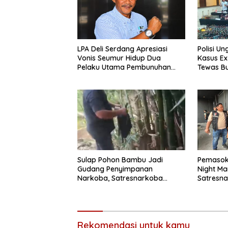
LPA Deli Serdang Apresiasi
Polisi Un
Vonis Seumur Hidup Dua
Kasus Ex 
Pelaku Utama Pembunuhan
Tewas Bu
Pelajar di Lubuk Pakam
Bumi Asr
Sulap Pohon Bambu Jadi
Pemasok 
Gudang Penyimpanan
Night Ma
Narkoba, Satresnarkoba
Satresna
Polrestabes Medan Bongkar
Medan
Modus Baru Peredaran Ganja
Rekomendasi untuk kamu