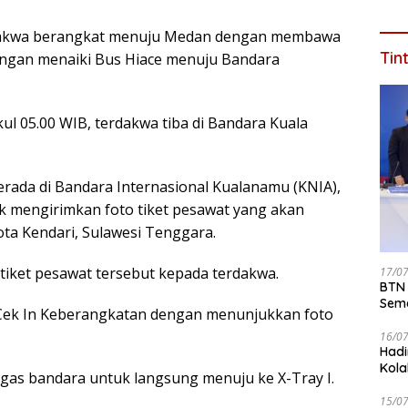
Jaba
Dal
erdakwa berangkat menuju Medan dengan membawa
Tin
engan menaiki Bus Hiace menuju Bandara
kul 05.00 WIB, terdakwa tiba di Bandara Kuala
erada di Bandara Internasional Kualanamu (KNIA),
mengirimkan foto tiket pesawat yang akan
ta Kendari, Sulawesi Tenggara.
iket pesawat tersebut kepada terdakwa.
17/0
BTN 
Seme
 Cek In Keberangkatan dengan menunjukkan foto
ke 2
16/0
Hadi
Kola
tugas bandara untuk langsung menuju ke X-Tray I.
15/0