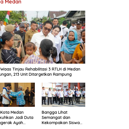
ta Medan
 Waas Tinjau Rehabilitasi 3 RTLH di Medan
ungan, 213 Unit Ditargetkan Rampung
 Kota Medan
Bangga Lihat
kuhkan Jadi Duta
Semangat dan
ggerak Ayah
Kekompakan Siswa
dan, Rico Waas:
Sekolah Rakyat, Rico