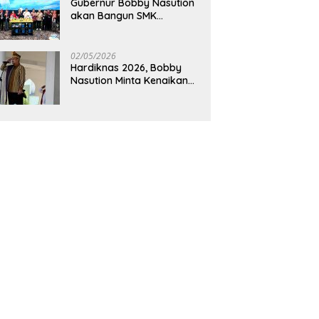
Gubernur Bobby Nasution
akan Bangun SMK
Unggulan Pariwisata
Berkonsep Boarding
School di Samosir
02/05/2026
Hardiknas 2026, Bobby
Nasution Minta Kenaikan
Gaji Guru Tiap Tahun dan
Penguatan Fasilitas
Pendidikan